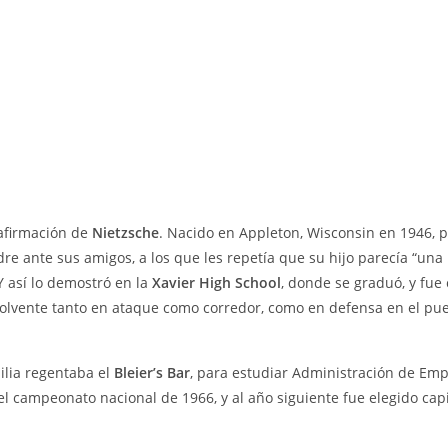
 afirmación de
Nietzsche
. Nacido en Appleton, Wisconsin en 1946, 
dre ante sus amigos, a los que les repetía que su hijo parecía “u
Y así lo demostró en la
Xavier High School
, donde se graduó, y fue 
olvente tanto en ataque como corredor, como en defensa en el pue
ilia regentaba el
Bleier’s Bar
, para estudiar Administración de Em
l campeonato nacional de 1966, y al año siguiente fue elegido capit