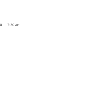
20
7:30 am