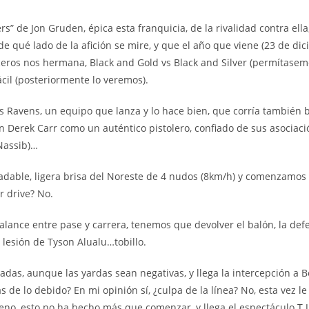
ers” de Jon Gruden, épica esta franquicia, de la rivalidad contra el
e qué lado de la afición se mire, y que el año que viene (23 de dic
eros nos hermana, Black and Gold vs Black and Silver (permítaseme
cil (posteriormente lo veremos).
los Ravens, un equipo que lanza y lo hace bien, que corría tambi
on Derek Carr como un auténtico pistolero, confiado de sus asociaci
Nassib)…
adable, ligera brisa del Noreste de 4 nudos (8km/h) y comenzamos re
r drive? No.
lance entre pase y carrera, tenemos que devolver el balón, la def
 lesión de Tyson Alualu…tobillo.
as, aunque las yardas sean negativas, y llega la intercepción a 
 de lo debido? En mi opinión sí, ¿culpa de la línea? No, esta vez 
eno, esto no ha hecho más que comenzar, y llega el espectáculo T.J