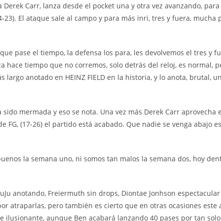
a Derek Carr, lanza desde el pocket una y otra vez avanzando, par
-23). El ataque sale al campo y para más inri, tres y fuera, mucha 
 que pase el tiempo, la defensa los para, les devolvemos el tres y 
a hace tiempo que no corremos, solo detrás del reloj, es normal, p
 largo anotado en HEINZ FIELD en la historia, y lo anota, brutal, u
a sido mermada y eso se nota. Una vez más Derek Carr aprovecha e
 de FG, (17-26) el partido está acabado. Que nadie se venga abajo
buenos la semana uno, ni somos tan malos la semana dos, hoy dent
 JuJu anotando, Freiermuth sin drops, Diontae Jonhson espectacula
or atraparlas, pero también es cierto que en otras ocasiones este
 ilusionante, aunque Ben acabará lanzando 40 pases por tan solo 