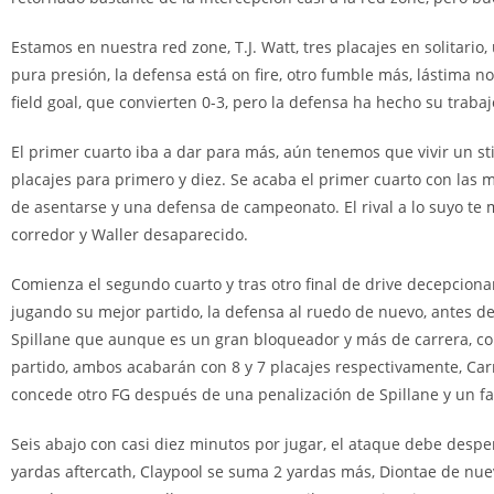
Estamos en nuestra red zone, T.J. Watt, tres placajes en solitari
pura presión, la defensa está on fire, otro fumble más, lástima 
field goal, que convierten 0-3, pero la defensa ha hecho su trabaj
El primer cuarto iba a dar para más, aún tenemos que vivir un st
placajes para primero y diez. Se acaba el primer cuarto con las
de asentarse y una defensa de campeonato. El rival a lo suyo te 
corredor y Waller desaparecido.
Comienza el segundo cuarto y tras otro final de drive decepciona
jugando su mejor partido, la defensa al ruedo de nuevo, antes d
Spillane que aunque es un gran bloqueador y más de carrera, com
partido, ambos acabarán con 8 y 7 placajes respectivamente, Carr
concede otro FG después de una penalización de Spillane y un fal
Seis abajo con casi diez minutos por jugar, el ataque debe despe
yardas aftercath, Claypool se suma 2 yardas más, Diontae de nu