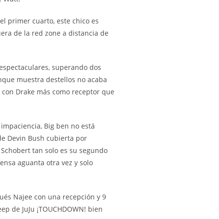
el primer cuarto, este chico es
era de la red zone a distancia de
u espectaculares, superando dos
unque muestra destellos no acaba
ea, con Drake más como receptor que
 impaciencia, Big ben no está
de Devin Bush cubierta por
 Schobert tan solo es su segundo
fensa aguanta otra vez y solo
pués Najee con una recepción y 9
sweep de JuJu ¡TOUCHDOWN! bien