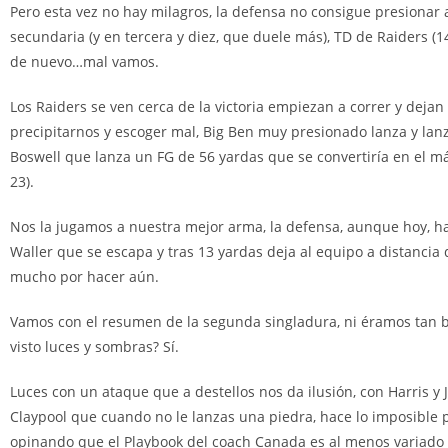
Pero esta vez no hay milagros, la defensa no consigue presionar 
secundaria (y en tercera y diez, que duele más), TD de Raiders (14
de nuevo…mal vamos.
Los Raiders se ven cerca de la victoria empiezan a correr y dejan
precipitarnos y escoger mal, Big Ben muy presionado lanza y lanz
Boswell que lanza un FG de 56 yardas que se convertiría en el más
23).
Nos la jugamos a nuestra mejor arma, la defensa, aunque hoy, h
Waller que se escapa y tras 13 yardas deja al equipo a distancia
mucho por hacer aún.
Vamos con el resumen de la segunda singladura, ni éramos tan 
visto luces y sombras? Sí.
Luces con un ataque que a destellos nos da ilusión, con Harris y
Claypool que cuando no le lanzas una piedra, hace lo imposible p
opinando que el Playbook del coach Canada es al menos variado e