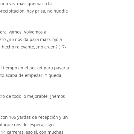
a una vez más, quemar a la
precipitación, hay prisa, no huddle
fuera, vamos. Volvemos a
ero ¿no nos da para más?, ojo a
n hecho relevante, ¿no creen? (17-
l tiempo en el pocket para pasar a
 esto acaba de empezar. Y queda
ro de todo lo mejorable, ¿hemos
r con 105 yardas de recepción y un
 ataque nos desespera, sigo
14 carreras, eso sí, con muchas