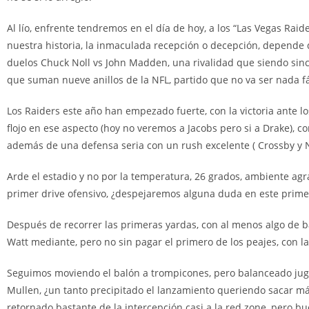
Al lío, enfrente tendremos en el día de hoy, a los “Las Vegas Raid
nuestra historia, la inmaculada recepción o decepción, depende d
duelos Chuck Noll vs John Madden, una rivalidad que siendo sinc
que suman nueve anillos de la NFL, partido que no va ser nada fá
Los Raiders este año han empezado fuerte, con la victoria ante 
flojo en ese aspecto (hoy no veremos a Jacobs pero si a Drake), c
además de una defensa seria con un rush excelente ( Crossby y 
Arde el estadio y no por la temperatura, 26 grados, ambiente agr
primer drive ofensivo, ¿despejaremos alguna duda en este prime
Después de recorrer las primeras yardas, con al menos algo de ba
Watt mediante, pero no sin pagar el primero de los peajes, con la
Seguimos moviendo el balón a trompicones, pero balanceado jugad
Mullen, ¿un tanto precipitado el lanzamiento queriendo sacar más
retornado bastante de la intercepción casi a la red zone, pero bu