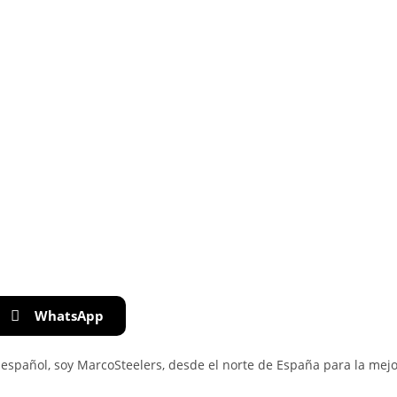
WhatsApp
español, soy MarcoSteelers, desde el norte de España para la mejor 