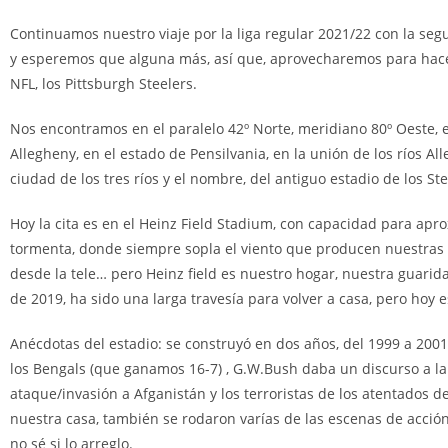
Continuamos nuestro viaje por la liga regular 2021/22 con la segu
y esperemos que alguna más, así que, aprovecharemos para hacer
NFL, los Pittsburgh Steelers.
Nos encontramos en el paralelo 42º Norte, meridiano 80º Oeste, e
Allegheny, en el estado de Pensilvania, en la unión de los ríos A
ciudad de los tres ríos y el nombre, del antiguo estadio de los St
Hoy la cita es en el Heinz Field Stadium, con capacidad para ap
tormenta, donde siempre sopla el viento que producen nuestras 
desde la tele… pero Heinz field es nuestro hogar, nuestra guarida
de 2019, ha sido una larga travesía para volver a casa, pero hoy 
Anécdotas del estadio: se construyó en dos años, del 1999 a 2001,
los Bengals (que ganamos 16-7) , G.W.Bush daba un discurso a la 
ataque/invasión a Afganistán y los terroristas de los atentados 
nuestra casa, también se rodaron varías de las escenas de acción
no sé si lo arreglo.