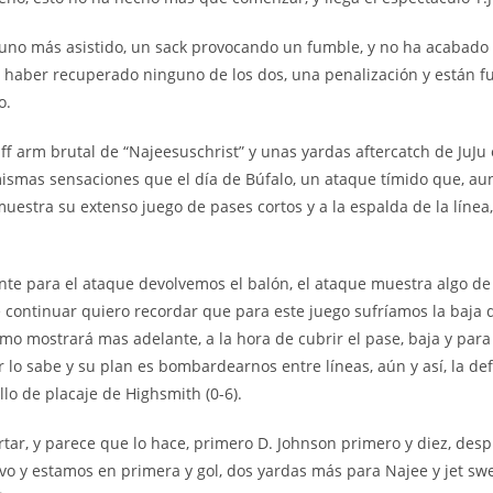
o, uno más asistido, un sack provocando un fumble, y no ha acabado 
no haber recuperado ninguno de los dos, una penalización y están fu
o.
iff arm brutal de “Najeesuschrist” y unas yardas aftercatch de JuJ
 mismas sensaciones que el día de Búfalo, un ataque tímido que, a
muestra su extenso juego de pases cortos y a la espalda de la lín
nte para el ataque devolvemos el balón, el ataque muestra algo de
e continuar quiero recordar que para este juego sufríamos la baja 
o mostrará mas adelante, a la hora de cubrir el pase, baja y para
 lo sabe y su plan es bombardearnos entre líneas, aún y así, la de
lo de placaje de Highsmith (0-6).
rtar, y parece que lo hace, primero D. Johnson primero y diez, des
evo y estamos en primera y gol, dos yardas más para Najee y jet 