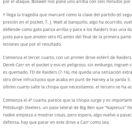
por el ataque, Boswell nos pone uno arriba con seis minutos por j
Y llega la tragedia que marcaré como la clave del partido (el seg
presión en el pocket, T. J. Watt al banquillo, algo ha ocurrido, vue
defiende como gato panza arriba y para a los Raiders tras una dur
justo para que anoten otro FG antes del final de la primera part
lesiones que por el resultado.
Comienza el tercer cuarto, con un primer drive estéril de Raider
Derek Carr en el pocket y eso es peligroso, sin embargo, Ingram s
es quemado, TD de Raiders (7-16), me queda una sensación extra
otro drive infructuoso que acaba en punt de Harvey a la yarda 3
último cuarto salte la chispa que necesitamos, el tercero se ha 
Comienza el 4º cuarto, parece que la chispa surge y es importan
Pittsburgh Steelers, un pase lateral de Big Ben que “Najeesus” lle
rookie empieza a mostrar cosas, pero espera, algo vuelve a pasar, 
defensa, hay que parar en este drive a Carr como sea.