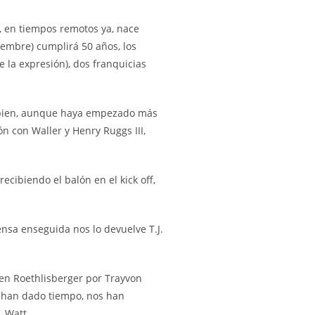
la, en tiempos remotos ya, nace
iembre) cumplirá 50 años, los
 la expresión), dos franquicias
én bien, aunque haya empezado más
ón con Waller y Henry Ruggs III,
cibiendo el balón en el kick off,
ensa enseguida nos lo devuelve T.J.
Ben Roethlisberger por Trayvon
le han dado tiempo, nos han
. Watt.