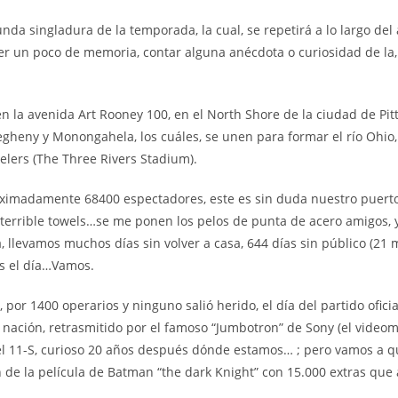
nda singladura de la temporada, la cual, se repetirá a lo largo del
 un poco de memoria, contar alguna anécdota o curiosidad de la, 
n la avenida Art Rooney 100, en el North Shore de la ciudad de Pi
llegheny y Monongahela, los cuáles, se unen para formar el río Ohio
eelers (The Three Rivers Stadium).
roximadamente 68400 espectadores, este es sin duda nuestro puerto
terrible towels…se me ponen los pelos de punta de acero amigos, 
, llevamos muchos días sin volver a casa, 644 días sin público (21
es el día…Vamos.
 por 1400 operarios y ninguno salió herido, el día del partido ofic
nación, retrasmitido por el famoso “Jumbotron” de Sony (el videom
del 11-S, curioso 20 años después dónde estamos… ; pero vamos a qu
 de la película de Batman “the dark Knight” con 15.000 extras que 