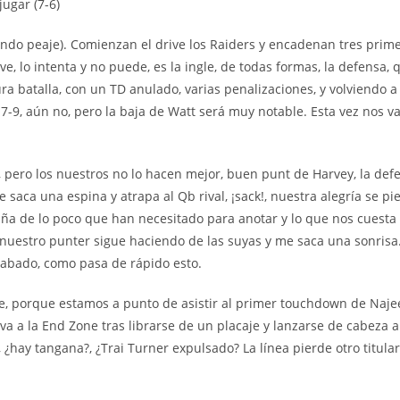
ugar (7-6)
undo peaje). Comienzan el drive los Raiders y encadenan tres prime
lve, lo intenta y no puede, es la ingle, de todas formas, la defensa, 
a batalla, con un TD anulado, varias penalizaciones, y volviendo a
e 7-9, aún no, pero la baja de Watt será muy notable. Esta vez nos
s, pero los nuestros no lo hacen mejor, buen punt de Harvey, la d
e saca una espina y atrapa al Qb rival, ¡sack!, nuestra alegría se 
ña de lo poco que han necesitado para anotar y lo que nos cuesta 
, nuestro punter sigue haciendo de las suyas y me saca una sonrisa
acabado, como pasa de rápido esto.
te, porque estamos a punto de asistir al primer touchdown de Naje
va a la End Zone tras librarse de un placaje y lanzarse de cabeza a 
¿hay tangana?, ¿Trai Turner expulsado? La línea pierde otro titular