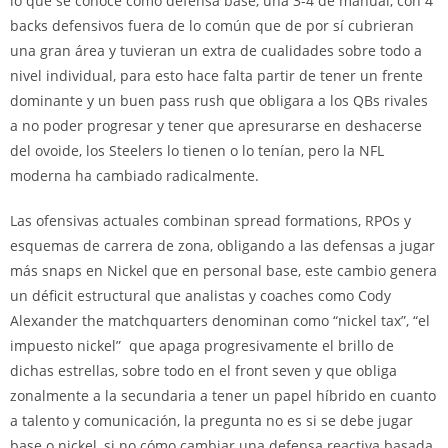
lo que se conoce como defensa base, una 3-4 de manual, con 4
backs defensivos fuera de lo común que de por sí cubrieran
una gran área y tuvieran un extra de cualidades sobre todo a
nivel individual, para esto hace falta partir de tener un frente
dominante y un buen pass rush que obligara a los QBs rivales
a no poder progresar y tener que apresurarse en deshacerse
del ovoide, los Steelers lo tienen o lo tenían, pero la NFL
moderna ha cambiado radicalmente.
Las ofensivas actuales combinan spread formations, RPOs y
esquemas de carrera de zona, obligando a las defensas a jugar
más snaps en Nickel que en personal base, este cambio genera
un déficit estructural que analistas y coaches como Cody
Alexander the matchquarters denominan como “nickel tax”, “el
impuesto nickel” que apaga progresivamente el brillo de
dichas estrellas, sobre todo en el front seven y que obliga
zonalmente a la secundaria a tener un papel híbrido en cuanto
a talento y comunicación, la pregunta no es si se debe jugar
base o nickel, si no cómo cambiar una defensa reactiva basada