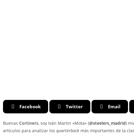
Facebook
Twitter
Email
Buenas
Cortiners
, soy Iván Martin «Mota» (
@steelers_madrid
) m
artículos para analizar los
quarterback
más importantes de la clas