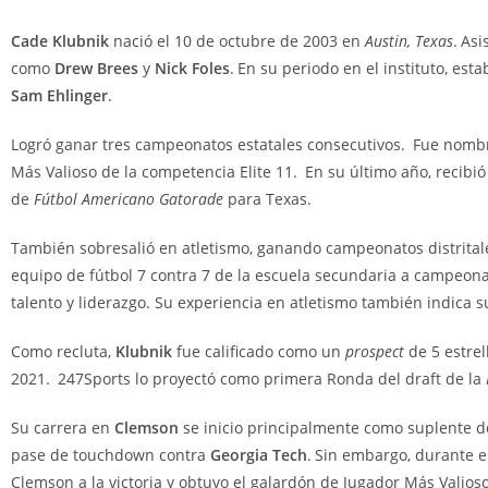
Cade Klubnik
nació el 10 de octubre de 2003 en
Austin, Texas
.
Asi
como
Drew Brees
y
Nick Foles
.
En su periodo en el instituto, es
Sam Ehlinger
.
Logró ganar tres campeonatos estatales consecutivos.
Fue nombr
Más Valioso de la competencia Elite 11.
En su último año, recibi
de
Fútbol Americano Gatorade
para Texas.
También sobresalió en atletismo, ganando campeonatos distritales
equipo de fútbol 7 contra 7 de la escuela secundaria a campeona
talento y liderazgo. Su experiencia en atletismo también indica s
Como recluta,
Klubnik
fue calificado como un
prospect
de 5 estrel
2021.
247Sports lo proyectó como primera Ronda del draft de la
Su carrera en
Clemson
se inicio principalmente como suplente 
pase de touchdown contra
Georgia Tech
.
Sin embargo, durante e
Clemson a la victoria y obtuvo el galardón de Jugador Más Valios