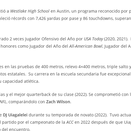
stió a
Westlake High School
en Austin, un programa reconocido por p
tableció récords con 7,426 yardas por pase y 86 touchdowns, super
ado 2 veces Jugador Ofensivo del Año por
USA Today
(2020, 2021).
ó honores como Jugador del Año del
All-American Bowl
, Jugador del 
 en las pruebas de 400 metros, relevo 4×400 metros, triple salto y
tos estatales.
Su carrera en la escuela secundaria fue excepciona
u capacidad atlética.
las y el mejor quarterback de su clase (2022).
Se comprometió con 
NFL
, comparándolo con
Zach Wilson
.
de
DJ Uiagalelei
durante su temporada de novato (2022).
Tuvo actua
l partido por el campeonato de la
ACC
en 2022 después de que Uiag
o del encuentro.