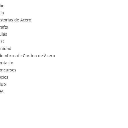
ión
ria
istorias de Acero
rafts
uías
st
nidad
iembros de Cortina de Acero
ontacto
oncursos
ocios
lub
DA