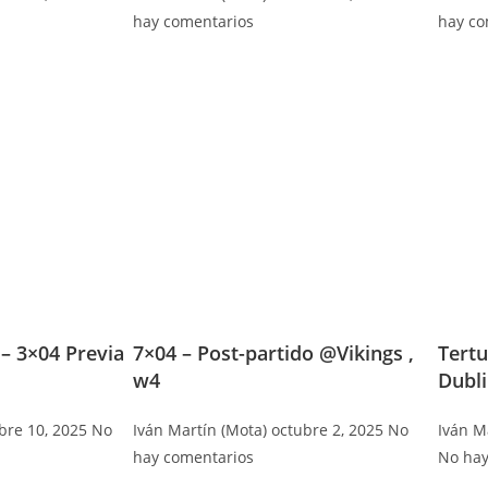
hay comentarios
hay co
 – 3×04 Previa
7×04 – Post-partido @Vikings ,
Tertu
w4
Dubl
bre 10, 2025
No
Iván Martín (Mota)
octubre 2, 2025
No
Iván M
hay comentarios
No hay