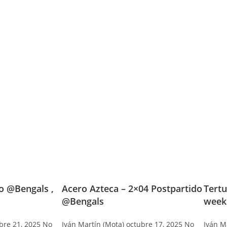
do @Bengals ,
Acero Azteca – 2×04 Postpartido
Tertu
@Bengals
week
bre 21, 2025
No
Iván Martín (Mota)
octubre 17, 2025
No
Iván M