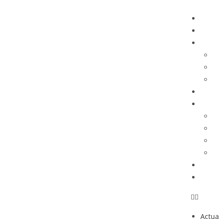
Actua
Opin
Histo
H
D
G
Podca
Comu
M
C
C
S
Fan C
TIEN
Actua