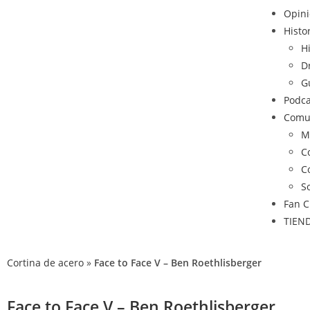
Opin
Histo
H
D
G
Podca
Comu
M
C
C
S
Fan C
TIEN
Cortina de acero
»
Face to Face V – Ben Roethlisberger
Face to Face V – Ben Roethlisberger