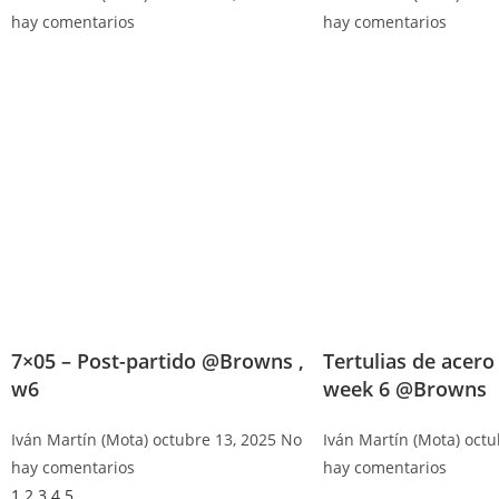
hay comentarios
hay comentarios
7×05 – Post-partido @Browns ,
Tertulias de acero
w6
week 6 @Browns
Iván Martín (Mota)
octubre 13, 2025
No
Iván Martín (Mota)
octu
hay comentarios
hay comentarios
1
2
3
4
5