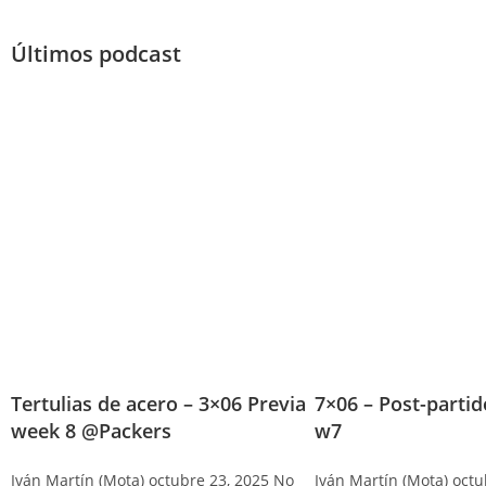
Últimos podcast
Tertulias de acero – 3×06 Previa
7×06 – Post-parti
week 8 @Packers
w7
Iván Martín (Mota)
octubre 23, 2025
No
Iván Martín (Mota)
octu