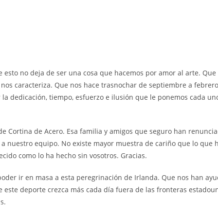
ue esto no deja de ser una cosa que hacemos por amor al arte. Que
 nos caracteriza. Que nos hace trasnochar de septiembre a febrero
 la dedicación, tiempo, esfuerzo e ilusión que le ponemos cada un
s de Cortina de Acero. Esa familia y amigos que seguro han renunci
ir a nuestro equipo. No existe mayor muestra de cariño que lo que 
ecido como lo ha hecho sin vosotros. Gracias.
poder ir en masa a esta peregrinación de Irlanda. Que nos han ay
 este deporte crezca más cada día fuera de las fronteras estadoun
s.