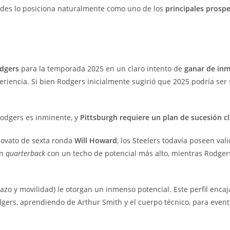
dades lo posiciona naturalmente como uno de los
principales prosp
dgers
para la temporada 2025 en un claro intento de
ganar de in
periencia. Si bien Rodgers inicialmente sugirió que 2025 podría se
Rodgers es inminente, y
Pittsburgh requiere un plan de sucesión c
novato de sexta ronda
Will Howard
, los Steelers todavía poseen val
un
quarterback
con un techo de potencial más alto, mientras Rodgers
 brazo y movilidad) le otorgan un inmenso potencial. Este perfil e
odgers, aprendiendo de Arthur Smith y el cuerpo técnico, para even