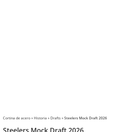
P
Cortina de acero
»
Historia
»
Drafts
»
Steelers Mock Draft 2026
Steelers Mock Draft 2026