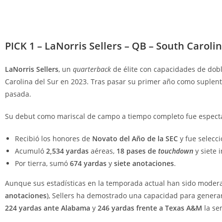
PICK 1 – LaNorris Sellers – QB – South Caroli
LaNorris Sellers
, un
quarterback
de élite con capacidades de dob
Carolina del Sur en 2023. Tras pasar su primer año como suplen
pasada.
Su debut como mariscal de campo a tiempo completo fue especta
Recibió los honores de
Novato del Año de la SEC
y fue selecc
Acumuló
2,534 yardas
aéreas,
18 pases de
touchdown
y siete 
Por tierra, sumó
674 yardas
y
siete anotaciones
.
Aunque sus estadísticas en la temporada actual han sido modera
anotaciones
), Sellers ha demostrado una capacidad para genera
224 yardas ante Alabama
y
246 yardas frente a Texas A&M
la se