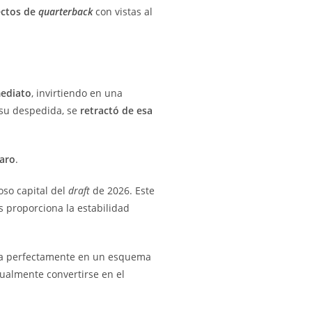
ectos de
quarterback
con vistas al
mediato
, invirtiendo en una
r su despedida, se
retractó de esa
laro
.
ioso capital del
draft
de 2026. Este
 proporciona la estabilidad
ncaja perfectamente en un esquema
tualmente convertirse en el