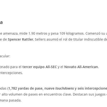
na
le amenaza, mide 1.90 metros y pesa 109 kilogramos. Comenzó su 
te de
Spencer Rattler
, Sellers asumió el rol de titular indiscutibl
cular:
ionado para el
tercer equipo All-SEC
y el
Novato All-American
.
intercepciones.
das (
1,782 yardas de pase, nueve
touchdowns
y seis intercepcione
r alto volumen de pases en encuentros clave. Destacan sus juegos
mana pasada.