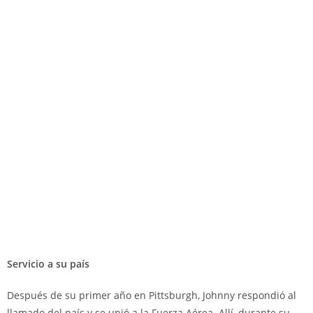
Servicio a su país
Después de su primer año en Pittsburgh, Johnny respondió al
llamado del país y se unió a la Fuerza Aérea. Allí, durante su