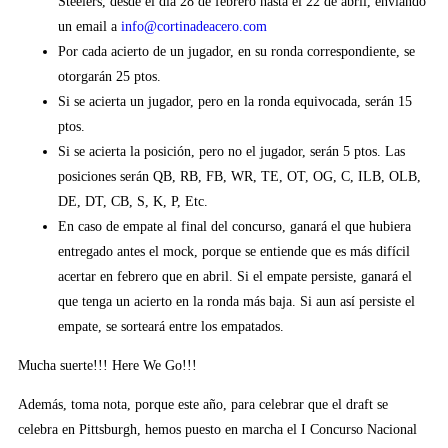
Steelers, desde el día 28 de febrero hasta el 22 de abril, enviando
un email a
info@cortinadeacero.com
Por cada acierto de un jugador, en su ronda correspondiente, se
otorgarán 25 ptos.
Si se acierta un jugador, pero en la ronda equivocada, serán 15
ptos.
Si se acierta la posición, pero no el jugador, serán 5 ptos. Las
posiciones serán QB, RB, FB, WR, TE, OT, OG, C, ILB, OLB,
DE, DT, CB, S, K, P, Etc.
En caso de empate al final del concurso, ganará el que hubiera
entregado antes el mock, porque se entiende que es más difícil
acertar en febrero que en abril. Si el empate persiste, ganará el
que tenga un acierto en la ronda más baja. Si aun así persiste el
empate, se sorteará entre los empatados.
Mucha suerte!!! Here We Go!!!
Además, toma nota, porque este año, para celebrar que el draft se
celebra en Pittsburgh, hemos puesto en marcha el I Concurso Nacional