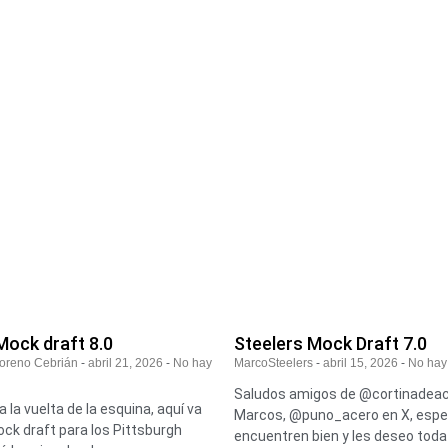
Mock draft 8.0
Steelers Mock Draft 7.0
Moreno Cebrián
abril 21, 2026
No hay
MarcoSteelers
abril 15, 2026
No hay
Saludos amigos de @cortinadeac
a la vuelta de la esquina, aquí va
Marcos, @puno_acero en X, espe
ck draft para los Pittsburgh
encuentren bien y les deseo toda