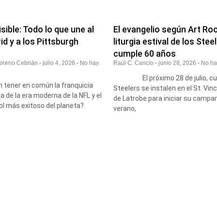
visible: Todo lo que une al
El evangelio según Art Roo
id y a los Pittsburgh
liturgia estival de los Stee
cumple 60 años
Moreno Cebrián
julio 4, 2026
No hay
Raúl C. Cancio
junio 28, 2026
No ha
El próximo 28 de julio, cua
 tener en común la franquicia
Steelers se instalen en el St. Vin
 de la era moderna de la NFL y el
de Latrobe para iniciar su camp
ol más exitoso del planeta?
verano,