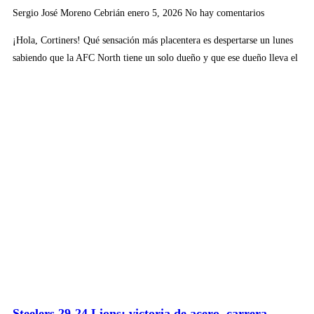
Sergio José Moreno Cebrián
enero 5, 2026
No hay comentarios
¡Hola, Cortiners! Qué sensación más placentera es despertarse un lunes
sabiendo que la AFC North tiene un solo dueño y que ese dueño lleva el
Steelers 29-24 Lions: victoria de acero, carrera