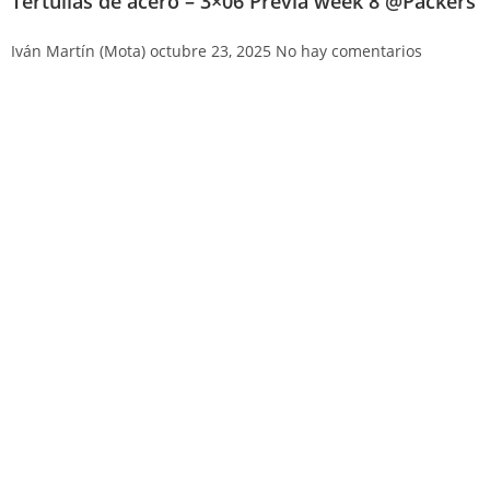
Tertulias de acero – 3×06 Previa week 8 @Packers
Iván Martín (Mota)
octubre 23, 2025
No hay comentarios