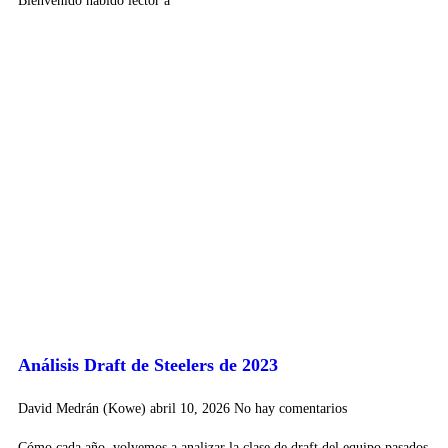
Bienvenido habido lector a
Análisis Draft de Steelers de 2023
David Medrán (Kowe)
abril 10, 2026
No hay comentarios
Cómo cada año, volvemos a analizar la clase de draft del equipo pasados