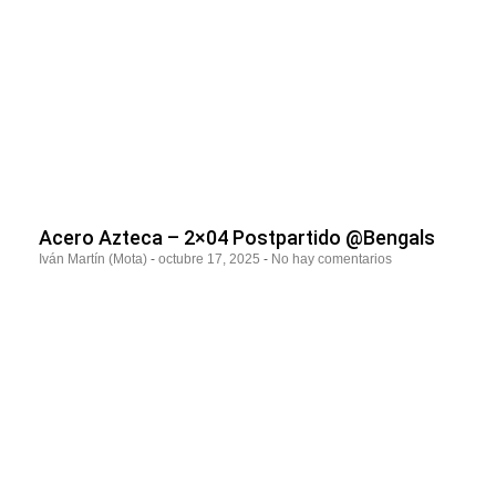
Acero Azteca – 2×04 Postpartido @Bengals
Iván Martín (Mota)
octubre 17, 2025
No hay comentarios