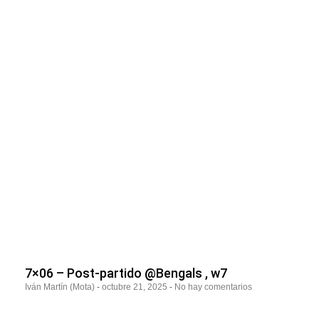
7×06 – Post-partido @Bengals , w7
Iván Martín (Mota)
octubre 21, 2025
No hay comentarios