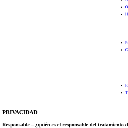
O
H
P
C
F
T
PRIVACIDAD
Responsable – ¿quién es el responsable del tratamiento d