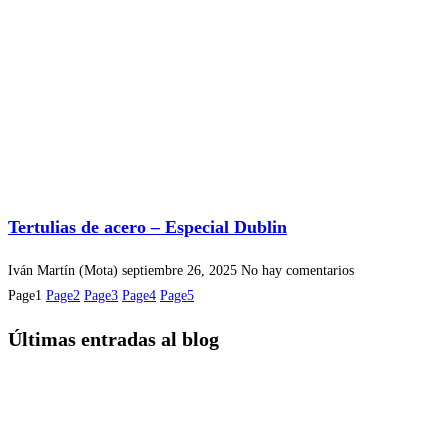
Tertulias de acero – Especial Dublin
Iván Martín (Mota)
septiembre 26, 2025
No hay comentarios
Page
1
Page
2
Page
3
Page
4
Page
5
Últimas entradas al blog