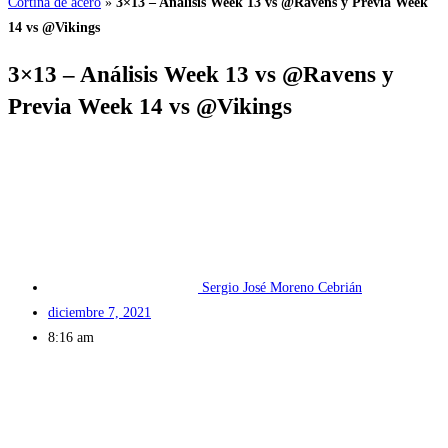
Cortina de acero
»
3×13 – Análisis Week 13 vs @Ravens y Previa Week
14 vs @Vikings
3×13 – Análisis Week 13 vs @Ravens y
Previa Week 14 vs @Vikings
Sergio José Moreno Cebrián
diciembre 7, 2021
8:16 am