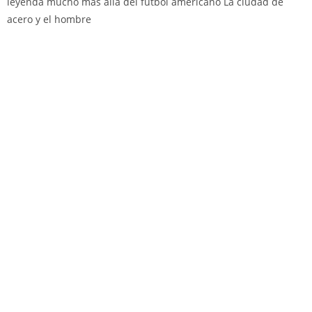
leyenda mucho más allá del fútbol americano La ciudad de
acero y el hombre