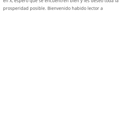
en X, espero que se encuentren bien y les deseo toda la
prosperidad posible. Bienvenido habido lector a