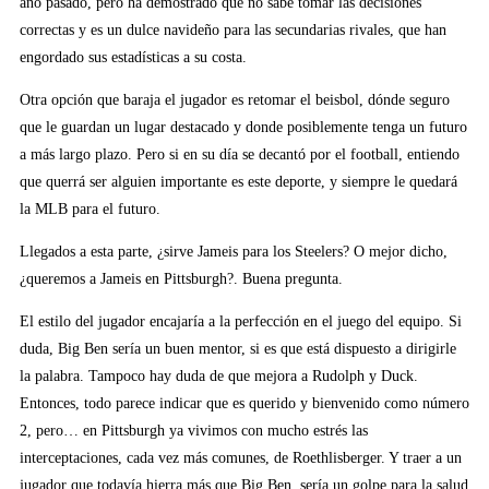
año pasado, pero ha demostrado que no sabe tomar las decisiones
correctas y es un dulce navideño para las secundarias rivales, que han
engordado sus estadísticas a su costa.
Otra opción que baraja el jugador es retomar el beisbol, dónde seguro
que le guardan un lugar destacado y donde posiblemente tenga un futuro
a más largo plazo. Pero si en su día se decantó por el football, entiendo
que querrá ser alguien importante es este deporte, y siempre le quedará
la MLB para el futuro.
Llegados a esta parte, ¿sirve Jameis para los Steelers? O mejor dicho,
¿queremos a Jameis en Pittsburgh?. Buena pregunta.
El estilo del jugador encajaría a la perfección en el juego del equipo. Si
duda, Big Ben sería un buen mentor, si es que está dispuesto a dirigirle
la palabra. Tampoco hay duda de que mejora a Rudolph y Duck.
Entonces, todo parece indicar que es querido y bienvenido como número
2, pero… en Pittsburgh ya vivimos con mucho estrés las
interceptaciones, cada vez más comunes, de Roethlisberger. Y traer a un
jugador que todavía hierra más que Big Ben, sería un golpe para la salud