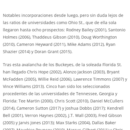
Notables incorporaciones desde luego, pero sin duda lejos de
las ratios de universidades como Ohio St., que de ella sola
llegaron hasta ocho prospectos: Rodney Bailey (2001), Santonio
Holmes (2006), Thaddeus Gibson (2010), Doug Worthington
(2010), Cameron Heyward (2011), Mike Adams (2012), Ryan
Shazier (2014) y Doran Grant (2015).
Tras esta avalancha de los Buckeyes, de la soleada Florida St.
han llegado Chris Hope (2002), Alonzo Jackson (2003), Bryant
McFadden (2005), Willie Reid (2006), Lawrence Timmons (2007) y
Vince Williams (2013). Cinco han sido los seleccionados
procedentes de las universidades de Tennessee, Georgia y
Florida: Tee Martin (2000), Chris Scott (2010), Daniel McCullers
(2014), Cameron Sutton (2017) y Joshua Dobbs (2017); Kendrell
Bell (2001), Verron Haynes (2002), J.T. Wall (2003), Fred Gibson
(2005) y Jarvis Jones (2013); Max Starks (2004), Dallas Baker
(2007), Maurkice Pouncey (2010), Marcus Gilbert (2011) y Chris