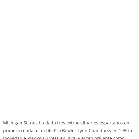
Michigan St. nos ha dado tres extraordinarios espartanos en
primera ronda: el doble Pro Bowler Lynn Chandnois en 1950, el
inolvidable Plaxico Burress en 2000 y el tan brillante como