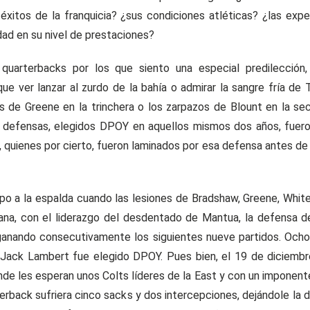
 éxitos de la franquicia? ¿sus condiciones atléticas? ¿las ex
idad en su nivel de prestaciones?
quarterbacks por los que siento una especial predilección
que ver lanzar al zurdo de la bahía o admirar la sangre fría d
s de Greene en la trinchera o los zarpazos de Blount en la sec
s defensas, elegidos DPOY en aquellos mismos dos años, fuer
, quienes por cierto, fueron laminados por esa defensa antes de 
po a la espalda cuando las lesiones de Bradshaw, Greene, White
emana, con el liderazgo del desdentado de Mantua, la defensa 
ganando consecutivamente los siguientes nueve partidos. Ocho 
Jack Lambert fue elegido DPOY. Pues bien, el 19 de diciembre 
nde les esperan unos Colts líderes de la East y con un imponente 
terback sufriera cinco sacks y dos intercepciones, dejándole la