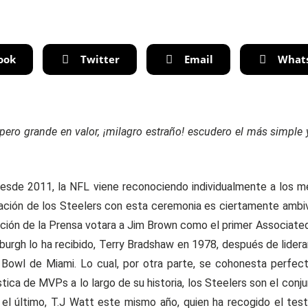
ook
Twitter
Email
What
pero grande en valor, ¡milagro estraño! escudero el más simple
 2011, la NFL viene reconociendo individualmente a los mej
lación de los Steelers con esta ceremonia es ciertamente ambiva
ción de la Prensa votara a Jim Brown como el primer Associat
sburgh lo ha recibido, Terry Bradshaw en 1978, después de lidera
Bowl de Miami. Lo cual, por otra parte, se cohonesta perfecta
ística de MVPs a lo largo de su historia, los Steelers son el co
 el último, T.J Watt este mismo año, quien ha recogido el tes