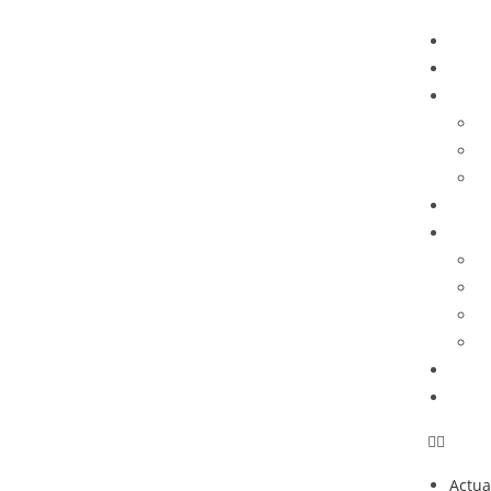
Actua
Opin
Histo
H
D
G
Podca
Comu
M
C
C
S
Fan C
TIEN
Actua