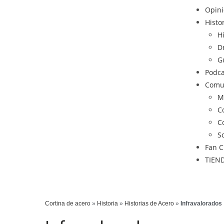
Opin
Histo
H
D
G
Podca
Comu
M
C
C
S
Fan C
TIEN
Cortina de acero
»
Historia
»
Historias de Acero
»
Infravalorados