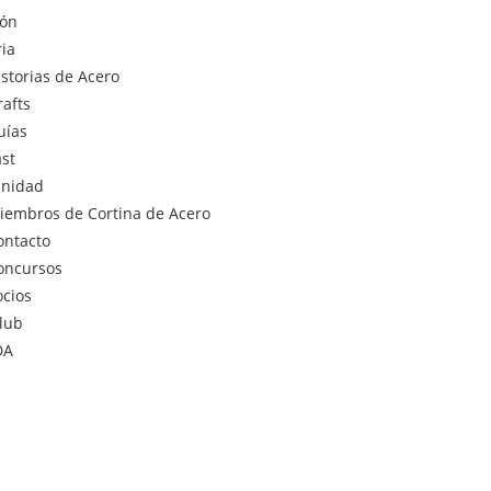
ión
ria
istorias de Acero
rafts
uías
st
nidad
iembros de Cortina de Acero
ontacto
oncursos
ocios
lub
DA