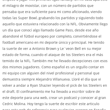
el milagro de movistar, con un número de partidos que
pensaba que era suficiente para mi como aficionado, viendo
todas las Super Bowl, grabando los partidos y siguiendo todo
aquello que estuviera relacionado con la NFL. Obviamente llego
un día que conocí algo llamado Game Pass, desde ese año
abandoné el fútbol europeo por completo, convirtiéndose el
football americano en mi deporte único y principal. He tenido
la suerte de ver a Antonio Brown y Le´veon Bell en su mejor
estado de forma, cuando el ataque de los Steelers era el más
temido de la NFL. También me he llevado decepciones con esos
dos mismos jugadores. Como español es un orgullo contar en
mi equipo con alguien del nivel profesional y personal que
demuestra siempre Alejandro Villanueva. Lloré el día que vi
volver a andar a Ryan Shazier leyendo el pick de los Steelers en
el draft. El confinamiento me ha llevado a escribir sobre de
este deporte para una web, crear un podcast y conocer al gran
Cedric Molina. Hoy tengo la suerte de escribir este articulo
para esta web de referencia para cualquier acerero en España.