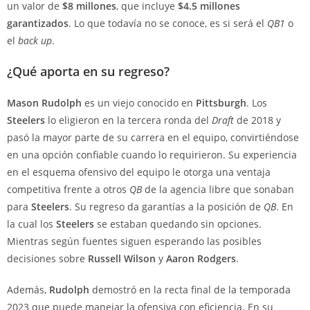
un valor de
$8 millones
, que incluye
$4.5 millones
garantizados
. Lo que todavía no se conoce, es si será el
QB1
o
el
back up
.
¿Qué aporta en su regreso?
Mason Rudolph
es un viejo conocido en
Pittsburgh
. Los
Steelers
lo eligieron en la tercera ronda del
Draft
de 2018 y
pasó la mayor parte de su carrera en el equipo, convirtiéndose
en una opción confiable cuando lo requirieron. Su experiencia
en el esquema ofensivo del equipo le otorga una ventaja
competitiva frente a otros
QB
de la agencia libre que sonaban
para
Steelers
. Su regreso da garantías a la posición de
QB
. En
la cual los
Steelers
se estaban quedando sin opciones.
Mientras según fuentes siguen esperando las posibles
decisiones sobre
Russell Wilson
y
Aaron Rodgers
.
Además,
Rudolph
demostró en la recta final de la temporada
2023 que puede manejar la ofensiva con eficiencia. En su