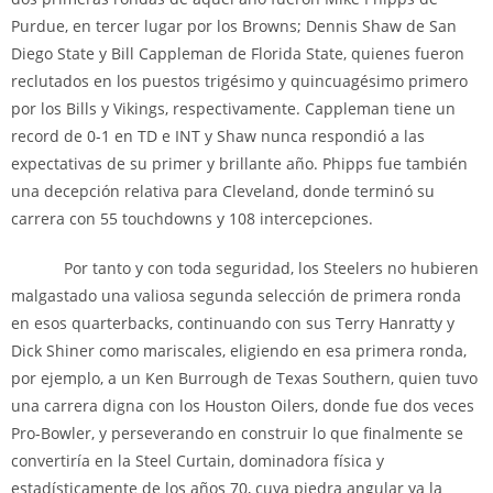
Purdue, en tercer lugar por los Browns; Dennis Shaw de San
Diego State y Bill Cappleman de Florida State, quienes fueron
reclutados en los puestos trigésimo y quincuagésimo primero
por los Bills y Vikings, respectivamente. Cappleman tiene un
record de 0-1 en TD e INT y Shaw nunca respondió a las
expectativas de su primer y brillante año. Phipps fue también
una decepción relativa para Cleveland, donde terminó su
carrera con 55 touchdowns y 108 intercepciones.
Por tanto y con toda seguridad, los Steelers no hubieren
malgastado una valiosa segunda selección de primera ronda
en esos quarterbacks, continuando con sus Terry Hanratty y
Dick Shiner como mariscales, eligiendo en esa primera ronda,
por ejemplo, a un Ken Burrough de Texas Southern, quien tuvo
una carrera digna con los Houston Oilers, donde fue dos veces
Pro-Bowler, y perseverando en construir lo que finalmente se
convertiría en la Steel Curtain, dominadora física y
estadísticamente de los años 70, cuya piedra angular ya la