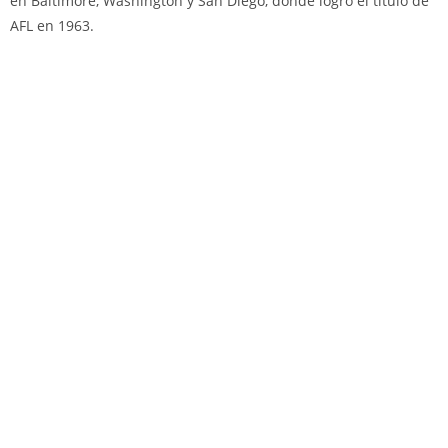
en Baltimore, Washington y San Diego, donde logró el título de
AFL en 1963.