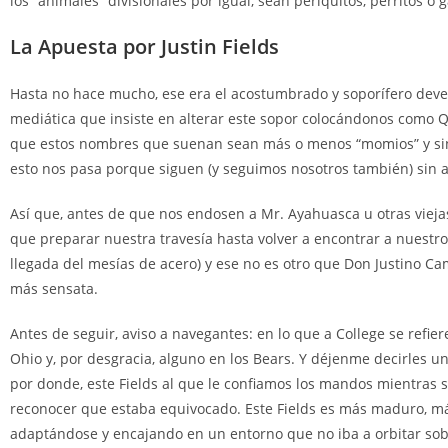
los “animales” divisionales por igual, sean periquitos, perritos o g
La Apuesta por Justin Fields
Hasta no hace mucho, ese era el acostumbrado y soporífero deven
mediática que insiste en alterar este sopor colocándonos como QB
que estos nombres que suenan sean más o menos “momios” y sin ent
esto nos pasa porque siguen (y seguimos nosotros también) sin ac
Así que, antes de que nos endosen a Mr. Ayahuasca u otras viejas
que preparar nuestra travesía hasta volver a encontrar a nuestro
llegada del mesías de acero) y ese no es otro que Don Justino C
más sensata.
Antes de seguir, aviso a navegantes: en lo que a College se refie
Ohio y, por desgracia, alguno en los Bears. Y déjenme decirles u
por donde, este Fields al que le confiamos los mandos mientras 
reconocer que estaba equivocado. Este Fields es más maduro, más
adaptándose y encajando en un entorno que no iba a orbitar sobr