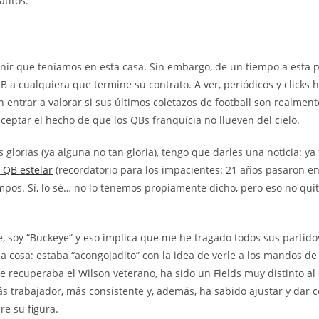
atitos.
ir que teníamos en esta casa. Sin embargo, de un tiempo a esta p
 a cualquiera que termine su contrato. A ver, periódicos y clicks 
rar a valorar si sus últimos coletazos de football son realmente l
eptar el hecho de que los QBs franquicia no llueven del cielo.
 glorias (ya alguna no tan gloria), tengo que darles una noticia: y
QB estelar
(recordatorio para los impacientes: 21 años pasaron en
ampos. Sí, lo sé… no lo tenemos propiamente dicho, pero eso no qu
re, soy “Buckeye” y eso implica que me he tragado todos sus partido
na cosa: estaba “acongojadito” con la idea de verle a los mandos de
se recuperaba el Wilson veterano, ha sido un Fields muy distinto a
 trabajador, más consistente y, además, ha sabido ajustar y dar co
e su figura.