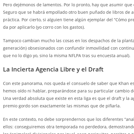
Pero dejémonos de lamentos. Por lo pronto, hay que asumir que
Seguro que se habrá empollado otro buen puñado de libros de au
práctica. Por cierto, si alguien tiene algún ejemplar del “Cómo pre
da por aplicarlo (yo corro con los gastos).
Tampoco cambian mucho las cosas en los despachos de la planta n
generación) obsesionados con confundir inmovilidad con continuis
que no lo digo yo, sino la misma NFLPA tras su encuesta anual).
La Incierta Agencia Libre y el Draft
Con este panorama, nos queda el consuelo de saber que Khan esta
hemos oído ni hablar, preparándose para su particular cambio de
Una verdad absoluta que existe en esta liga es que el draft y la 
premio gordo son exactamente las mismas que de pifiarla.
En este contexto, no debe sorprendernos que los diferentes “anal
ellos: conseguiremos otra temporada no perdedora, demostrando d