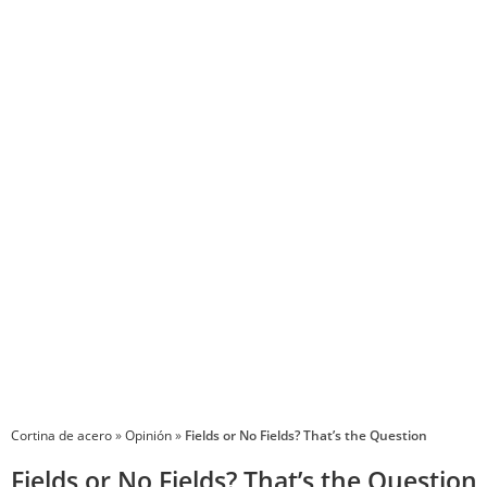
P
Cortina de acero
»
Opinión
»
Fields or No Fields? That’s the Question
Fields or No Fields? That’s the Question