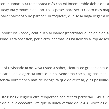
 continuamos otra temporada más con mi innombrable doble de Om
toayuda y motivación tipo “Los 7 pasos para ser el Coach más majo
parar partidos y no parecer un zoquete”, que se lo haga llegar a ver 
oble: los Rooney continúan al mando (recordatorio: no deja de se
mo. Esta obsesión, por cierto, además los ha llevado al top de lo
rá revisando (o no, vaya usted a saber) cientos de grabaciones e
 cartas en la agencia libre, que nos venderán como jugadas maestr
agencia libre tienen más de incógnita que de certeza, y las posibili
istos” nos cuelguen otra temporada con récord perdedor… Ay, si la
e nuevo oooootra vez, que la única verdad de la AFC Norte es que