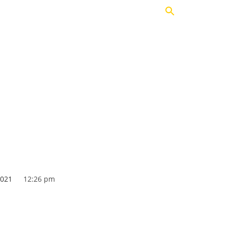
Actualidad
Opinión
Historia
odcast
Comunidad
Fan Club
TIENDA
2021
12:26 pm