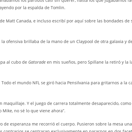
Ganábamos los partidos casi sin querer, hasta los que jugábamos fa
ayendo por la espalda de Tomlin.
de Matt Canada, e incluso escribí por aquí sobre las bondades de 
, la ofensiva brillaba de la mano de un Claypool de otra galaxia y 
tapa al cubo de
Gatorade
en mis sueños, pero Spillane la retiró y la
. Todo el mundo NFL se giró hacia Pensilvania para gritarnos a la c
 maquillaje. Y el juego de carrera totalmente desaparecido, como
to Mike, no sé lo que viene ahora”.
 de esperanza me recorrió el cuerpo. Pusieron sobre la mesa una p
os contrarios se centraran exclusivamente en pararnos en dos facet