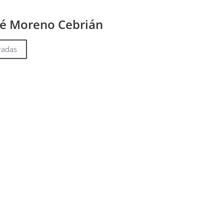
sé Moreno Cebrián
radas