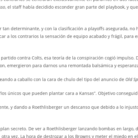
sso
, el staff había decidido esconder gran parte del playbook, y que
 tan determinante, y con la clasificación a playoffs asegurada, n
ar a los contrarios la sensación de equipo acabado y frágil, para
 partido contra Colts, esa teoría de la conspiración cogió impulso.
eron, emergieron para darnos una remontada balsámica y esperanz
seando a caballo con la cara de chulo del tipo del anuncio de
Old Sp
, “los únicos que pueden plantar cara a Kansas”. Objetivo consegu
nte, y dando a Roethlisberger un descanso que debido a lo injust
o plan secreto. De ver a Roethlisberger lanzando bombas en largo, 
otra vez. La hora de destrozar a los Browns y meter el miedo en e