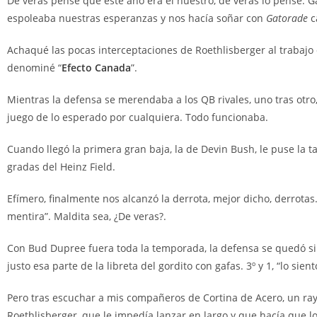
De veras pensé que este año era el nuestro, de veras lo pensé. 
espoleaba nuestras esperanzas y nos hacía soñar con
Gatorade
c
Achaqué las pocas interceptaciones de Roethlisberger al trabajo 
denominé “
Efecto Canada
”.
Mientras la defensa se merendaba a los QB rivales, uno tras otro
juego de lo esperado por cualquiera. Todo funcionaba.
Cuando llegó la primera gran baja, la de Devin Bush, le puse la 
gradas del Heinz Field.
Efímero, finalmente nos alcanzó la derrota, mejor dicho, derrotas
mentira”. Maldita sea, ¿De veras?.
Con Bud Dupree fuera toda la temporada, la defensa se quedó sin
justo esa parte de la libreta del gordito con gafas. 3º y 1, “lo sien
Pero tras escuchar a mis compañeros de Cortina de Acero, un rayo
Roethlisberger, que le impedía lanzar en largo y que hacía que l