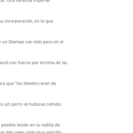
tal. Una defensa imperial
su incorporación, en lo que
de un Diontae con más peso en el
 lanzó con fuerza por encima de las
ara que “los Steelers eran de
 si un perro se hubiese comido
osible lesión en la rodilla de
as del juego, todo muy sencillo