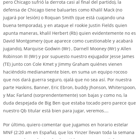
pero Chicago sufrió la derrota casi al final del partido), la
defensa de Chicago tiene baluartes como Khalil Mack (no
jugará por lesión) o Roquan Smith (que está cuajando una
buena temporada), y en ataque el rookie Justin Fields quien
apunta maneras, khalil Herbert (Rb) quien evidentemente no es
David Montgomery (que aparece como cuestionable y acabará
jugando), Marquise Godwin (Wr) , Darnell Mooney (Wr) y Allen
Robinson III (Wr) y por supuesto nuestro exjugador Jesse James
(TE) junto con Cole Kmet y Jimmy Graham quiénes vienen
haciéndolo medianamente bien, en suma un equipo rocoso
que nos dará guerra seguro, ojalá que no sea así. Por nuestra
parte Haskins, Banner, Eric Ebron, buddy Jhonson, Whiterspoon,
y Mac Farland (sorprendentemente) son bajas y como no, la
duda despejada de Big Ben que estaba tocado pero parece que
nuestro Qb titular está bien para jugar, veremos….
Por último, quiero comentar que jugamos en horario estelar
MNF (2:20 am en España), que los Yinzer llevan toda la semana