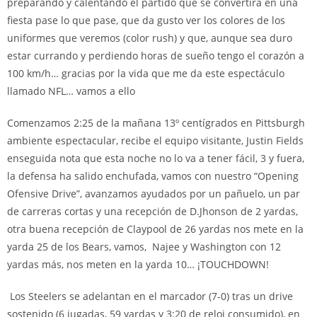
preparando y calentando el partido que se convertirá en una
fiesta pase lo que pase, que da gusto ver los colores de los
uniformes que veremos (color rush) y que, aunque sea duro
estar currando y perdiendo horas de sueño tengo el corazón a
100 km/h… gracias por la vida que me da este espectáculo
llamado NFL… vamos a ello
Comenzamos 2:25 de la mañana 13º centígrados en Pittsburgh
ambiente espectacular, recibe el equipo visitante, Justin Fields
enseguida nota que esta noche no lo va a tener fácil, 3 y fuera,
la defensa ha salido enchufada, vamos con nuestro “Opening
Ofensive Drive”, avanzamos ayudados por un pañuelo, un par
de carreras cortas y una recepción de D.Jhonson de 2 yardas,
otra buena recepción de Claypool de 26 yardas nos mete en la
yarda 25 de los Bears, vamos, Najee y Washington con 12
yardas más, nos meten en la yarda 10… ¡TOUCHDOWN!
Los Steelers se adelantan en el marcador (7-0) tras un drive
sostenido (6 jugadas, 59 yardas y 3:20 de reloj consumido), en