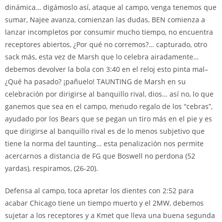
dinámica… digámoslo así, ataque al campo, venga tenemos que
sumar, Najee avanza, comienzan las dudas, BEN comienza a
lanzar incompletos por consumir mucho tiempo, no encuentra
receptores abiertos, ¿Por qué no corremos?… capturado, otro
sack más, esta vez de Marsh que lo celebra airadamente…
debemos devolver la bola con 3:40 en el reloj esto pinta mal–
¿Qué ha pasado? ¡pañuelo! TAUNTING de Marsh en su
celebración por dirigirse al banquillo rival, dios… así no, lo que
ganemos que sea en el campo, menudo regalo de los “cebras”,
ayudado por los Bears que se pegan un tiro más en el pie y es
que dirigirse al banquillo rival es de lo menos subjetivo que
tiene la norma del taunting… esta penalización nos permite
acercarnos a distancia de FG que Boswell no perdona (52
yardas), respiramos, (26-20).
Defensa al campo, toca apretar los dientes con 2:52 para
acabar Chicago tiene un tiempo muerto y el 2MW, debemos
sujetar a los receptores y a Kmet que lleva una buena segunda