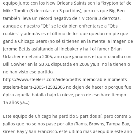
equipo junto con los New Orleans Saints son la “kryptonita” de
Mike Tomlin (3 derrotas en 3 partidos), pero es que Big Ben
también lleva un récord negativo de 1 victoria 3 derrotas,
aunque a nuestro “Qb” se le da bien enfrentarse a “Qbs
rookies” y además es el último de los que quedan en pie que
ganó a Chicago Bears (no sé si tienen en la mente la imagen de
Jerome Bettis asfaltando al linebaker y hall of famer Brian
Urlacher en el año 2005, año que ganamos el quinto anillo con
Bill Cowher en la SB XL disputada en 2006 ya, si no la tienen o
no han visto ese partido,
https://www.steelers.com/video/bettis-memorable-moments-
steelers-bears-2005-12502306
no dejen de hacerlo porque fue
épica aquella batalla bajo la nieve, pero de eso hace tiempo…
15 años ya…).
Este equipo de Chicago ha perdido 5 partidos sí, pero contra 5
gallos que no se nos pase por alto (Rams, Browns, Tampa Bay,
Green Bay y San Francisco, este último más asequible este año