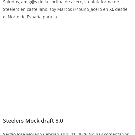
Saludos, amig@s de la cortina de acero, su plataforma de
Steelers en castellano, soy Marcos (@puno_acero en X), desde
el Norte de España para la
Steelers Mock draft 8.0
Sergio José Moreno Cebrián
abril 21, 2026
No hay comentarios