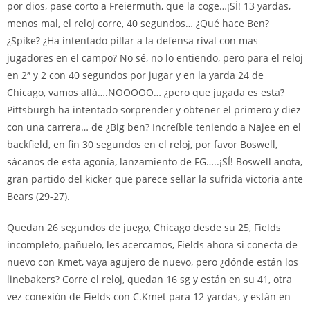
por dios, pase corto a Freiermuth, que la coge…¡SÍ! 13 yardas,
menos mal, el reloj corre, 40 segundos… ¿Qué hace Ben?
¿Spike? ¿Ha intentado pillar a la defensa rival con mas
jugadores en el campo? No sé, no lo entiendo, pero para el reloj
en 2ª y 2 con 40 segundos por jugar y en la yarda 24 de
Chicago, vamos allá….NOOOOO… ¿pero que jugada es esta?
Pittsburgh ha intentado sorprender y obtener el primero y diez
con una carrera… de ¿Big ben? Increíble teniendo a Najee en el
backfield, en fin 30 segundos en el reloj, por favor Boswell,
sácanos de esta agonía, lanzamiento de FG…..¡SÍ! Boswell anota,
gran partido del kicker que parece sellar la sufrida victoria ante
Bears (29-27).
Quedan 26 segundos de juego, Chicago desde su 25, Fields
incompleto, pañuelo, les acercamos, Fields ahora si conecta de
nuevo con Kmet, vaya agujero de nuevo, pero ¿dónde están los
linebakers? Corre el reloj, quedan 16 sg y están en su 41, otra
vez conexión de Fields con C.Kmet para 12 yardas, y están en