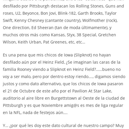
desfilado por Pittsburgh destacan los Rolling Stones, Guns and
roses, U2, Beyonce, Bon Jovi, Blink-182, Garth Brooks, Taylor
Swift, Kenny Chesney (cantante country), Wolfmother (rock),
One direction, Ed Sheeran (tan de moda últimamente), y
muchos otros más como Kansas, Styx, 38 Special, Gretchen
Wilson, Keith Urban, Pat Greenes, etc, etc…
Es una pena que mis chicos de Iowa (Slipknot) no hayan
desfilado aún por el Heinz Field, ¿Se imaginan las caras de la
familia Rooney viendo a Slipknot en Heinz Field?……bueno no
voy a ser malo, pero por dentro estoy riendo…., digamos siendo
justos y como dato alternativo, que los chicos de Iowa pasaron
el 21 de Octubre de este año por el Pavilion At Star Lake,
auditorio al aire libre en Burgettstown al Oeste de la ciudad de
Pittsburgh y es que Noviembre amig@s es mes de liga regular
en la NFL, nada de festejos aún….
Y… ¿por qué les doy este dato cultural de nuestro campo? Muy