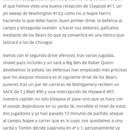
el que hemos visto una buena recepción de Claypool #11, un
jet sweep de Washington #13,y como no, a Najee Harris
haciendo lo que debe hacer, buen primer drive, la defensa al
campo y enseguida vuelven a hacer sus deberes, pañuelos
mediante de los Bears (lo que se convertirá en una tónica que
lastrará a los de Chicago).
Vamos con el segundo drive ofensivo, tras varias jugadas,
shovel pass incluido y un sack a Big Ben de Rober Quinn
devolvemos la pelota, las defensas han empezado más precisas
que los ataques muestra es el siguiente drive de los Bears,
quienes tras un par de carreras de Montgomery reciben un
SACK de T.J.Watt #90 y una intercepción de Heyward #97,
nuestro capitán no solo bloquea el pase sino que se hace con
el ovoide dejándonos en su yarda 36, increíble el nivel de estos
dos jugadores y ya han pasado 13 minutos de partido, ataque
al campo, Najee a correr que es lo suyo, nos quedamos a una
yarda y Tomlin decide jugársela en 4ª y 1, personalmente yo