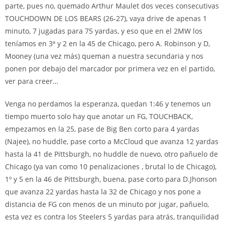
parte, pues no, quemado Arthur Maulet dos veces consecutivas
TOUCHDOWN DE LOS BEARS (26-27), vaya drive de apenas 1
minuto, 7 jugadas para 75 yardas, y eso que en el 2MW los
teníamos en 3ª y 2 en la 45 de Chicago, pero A. Robinson y D,
Mooney (una vez más) queman a nuestra secundaria y nos
ponen por debajo del marcador por primera vez en el partido,
ver para creer…
Venga no perdamos la esperanza, quedan 1:46 y tenemos un
tiempo muerto solo hay que anotar un FG, TOUCHBACK,
empezamos en la 25, pase de Big Ben corto para 4 yardas
(Najee), no huddle, pase corto a McCloud que avanza 12 yardas
hasta la 41 de Pittsburgh, no huddle de nuevo, otro pañuelo de
Chicago (ya van como 10 penalizaciones , brutal lo de Chicago),
1º y 5 en la 46 de Pittsburgh, buena, pase corto para D.Jhonson
que avanza 22 yardas hasta la 32 de Chicago y nos pone a
distancia de FG con menos de un minuto por jugar, pañuelo,
esta vez es contra los Steelers 5 yardas para atrás, tranquilidad