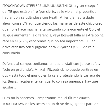
!TOUCHDOWN STEELERS¡..!MUUUUUUTH! Otra gran recepción
del TE que está on fire (por cierto, se le vio en el prepartido
hablando y saludándose con Heath Miller, ¿le habrá dado
algún consejo?), aunque viendo las maneras de este chico creo
que no le hace mucha falta, segunda conexión ente el Qb y el
TE que aumentan la diferencia, vaya Boswell falla el extra point,
raro en él (20-6), esperemos que no sea importante… Buen
drive ofensivo con 9 jugadas para 75 yardas y 5:35 de reloj
consumido.
Defensa al campo, confiamos en que el staff corrija ese safety
“solo en profundo”…Minkah Fitzpatrick no puede partirse en
dos y está todo el mundo en la caja protegiendo la carrera de
los Bears… acaba el tercer cuarto con esa amenaza, hay que
ajustar…
Pues no lo hacemos… empezamos mal el último cuarto…
TOUCHDOWN de los Bears en un drive de 6 jugadas para 82