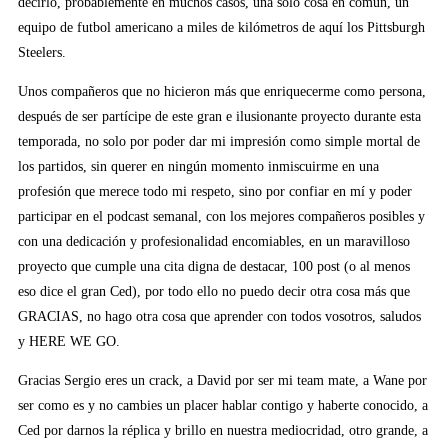
decirlo, probablemente en muchos casos, una solo cosa en común, un
equipo de futbol americano a miles de kilómetros de aquí los Pittsburgh
Steelers.
Unos compañeros que no hicieron más que enriquecerme como persona,
después de ser partícipe de este gran e ilusionante proyecto durante esta
temporada, no solo por poder dar mi impresión como simple mortal de
los partidos, sin querer en ningún momento inmiscuirme en una
profesión que merece todo mi respeto, sino por confiar en mí y poder
participar en el podcast semanal, con los mejores compañeros posibles y
con una dedicación y profesionalidad encomiables, en un maravilloso
proyecto que cumple una cita digna de destacar, 100 post (o al menos
eso dice el gran Ced), por todo ello no puedo decir otra cosa más que
GRACIAS, no hago otra cosa que aprender con todos vosotros, saludos
y HERE WE GO.
Gracias Sergio eres un crack, a David por ser mi team mate, a Wane por
ser como es y no cambies un placer hablar contigo y haberte conocido, a
Ced por darnos la réplica y brillo en nuestra mediocridad, otro grande, a