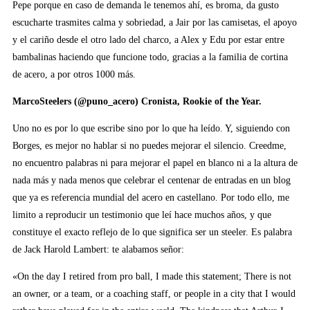
Pepe porque en caso de demanda le tenemos ahí, es broma, da gusto
escucharte trasmites calma y sobriedad, a Jair por las camisetas, el apoyo
y el cariño desde el otro lado del charco, a Alex y Edu por estar entre
bambalinas haciendo que funcione todo, gracias a la familia de cortina
de acero, a por otros 1000 más.
MarcoSteelers (@puno_acero) Cronista, Rookie of the Year.
Uno no es por lo que escribe sino por lo que ha leído. Y, siguiendo con
Borges, es mejor no hablar si no puedes mejorar el silencio. Creedme,
no encuentro palabras ni para mejorar el papel en blanco ni a la altura de
nada más y nada menos que celebrar el centenar de entradas en un blog
que ya es referencia mundial del acero en castellano. Por todo ello, me
limito a reproducir un testimonio que leí hace muchos años, y que
constituye el exacto reflejo de lo que significa ser un steeler. Es palabra
de Jack Harold Lambert: te alabamos señor:
«On the day I retired from pro ball, I made this statement; There is not
an owner, or a team, or a coaching staff, or people in a city that I would