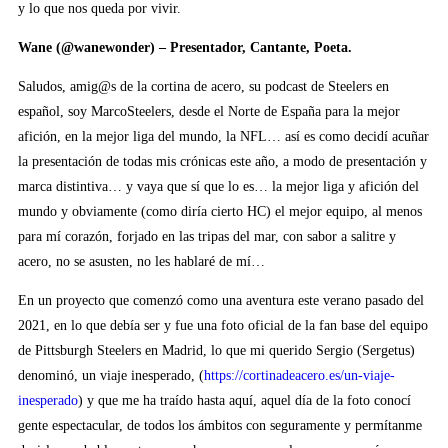
y lo que nos queda por vivir.
Wane (@wanewonder) – Presentador, Cantante, Poeta.
Saludos, amig@s de la cortina de acero, su podcast de Steelers en
español, soy MarcoSteelers, desde el Norte de España para la mejor
afición, en la mejor liga del mundo, la NFL… así es como decidí acuñar
la presentación de todas mis crónicas este año, a modo de presentación y
marca distintiva… y vaya que sí que lo es… la mejor liga y afición del
mundo y obviamente (como diría cierto HC) el mejor equipo, al menos
para mí corazón, forjado en las tripas del mar, con sabor a salitre y
acero, no se asusten, no les hablaré de mí…
En un proyecto que comenzó como una aventura este verano pasado del
2021, en lo que debía ser y fue una foto oficial de la fan base del equipo
de Pittsburgh Steelers en Madrid, lo que mi querido Sergio (Sergetus)
denominó, un viaje inesperado, (
https://cortinadeacero.es/un-viaje-
inesperado
) y que me ha traído hasta aquí, aquel día de la foto conocí
gente espectacular, de todos los ámbitos con seguramente y permítanme