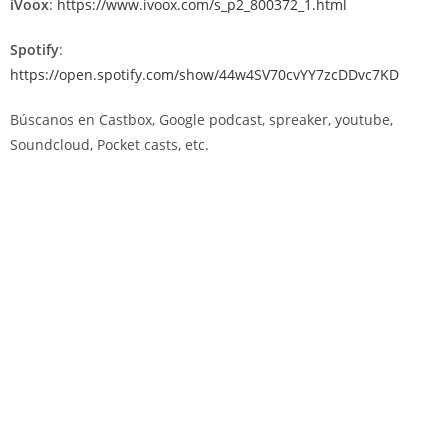
iVoox
:
https://www.ivoox.com/s_p2_800372_1.html
Spotify
:
https://open.spotify.com/show/44w4SV70cvYY7zcDDvc7KD
Búscanos en Castbox, Google podcast, spreaker, youtube,
Soundcloud, Pocket casts, etc.