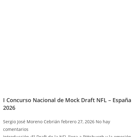
I Concurso Nacional de Mock Draft NFL – España
2026
Sergio José Moreno Cebrián
febrero 27, 2026
No hay
comentarios
Introducción ¡El Draft de la NFL llega a Pittsburgh y la emoción