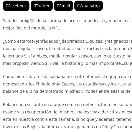
Facebook
Twitter
Email
WhatsApp
Saludos amig@s de la cortina de acero, su podcast (y mucho más) 
mejor liga del mundo, la NFL.
¿Cómo estamos?¿enfadados?¿deprimidos?…quizás..¿resignados? (a
mucha regular season, la mitad para ser exactos tras la jornad
la jornada 9, sí amigos, media regular season, con lo que, esto n
más propicio, viendo al rival, la historia y lo más importante…su 
Como bien sabrán esta semana nos enfrentamos al equipo que es e
demostrado, los Philadelphia Eagles, las estadísticas y los result
balance de 6-0 ha demostrado muchas virtudes entre ellas la de
Balanceado sí, tanto en ataque como en defensa, tanto en su jue
ovoide y la recuperación del mismo….no les voy a dar cifras ni es
está en nuestra contra esta semana, si no que y además, tenemos 
favor de los Eagles, la última vez que ganamos en Philly “la ciu