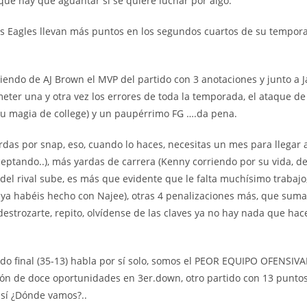
 que hay que aguantar si se quiere luchar por algo.
 los Eagles llevan más puntos en los segundos cuartos de su tempor
iendo de AJ Brown el MVP del partido con 3 anotaciones y junto a J
eter una y otra vez los errores de toda la temporada, el ataque de
 su magia de college) y un paupérrimo FG ….da pena.
s por snap, eso, cuando lo haces, necesitas un mes para llegar a l
ceptando..), más yardas de carrera (Kenny corriendo por su vida, d
 del rival sube, es más que evidente que le falta muchísimo trabajo
o ya habéis hecho con Najee), otras 4 penalizaciones más, que suma
strozarte, repito, olvídense de las claves ya no hay nada que hace
ultado final (35-13) habla por sí solo, somos el PEOR EQUIPO OFE
ión de doce oportunidades en 3er.down, otro partido con 13 punto
sí ¿Dónde vamos?..