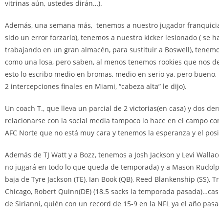
vitrinas aún, ustedes dirán…).
Además, una semana más, tenemos a nuestro jugador franquicia f
sido un error forzarlo), tenemos a nuestro kicker lesionado ( se
trabajando en un gran almacén, para sustituir a Boswell), tenem
como una losa, pero saben, al menos tenemos rookies que nos de
esto lo escribo medio en bromas, medio en serio ya, pero bueno,
2 intercepciones finales en Miami, “cabeza alta” le dijo).
Un coach T., que lleva un parcial de 2 victorias(en casa) y dos de
relacionarse con la social media tampoco lo hace en el campo co
AFC Norte que no está muy cara y tenemos la esperanza y el posi
Además de TJ Watt y a Bozz, tenemos a Josh Jackson y Levi Wallace 
no jugará en todo lo que queda de temporada) y a Mason Rudolph,
baja de Tyre Jackson (TE), Ian Book (QB), Reed Blankenship (SS), Tr
Chicago, Robert Quinn(DE) (18.5 sacks la temporada pasada)…casi 
de Sirianni, quién con un record de 15-9 en la NFL ya el año pa