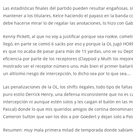
Las estadísticas finales del partido pueden resultar engañosas, s
mantener a los titulares, Kelce haciendo el payaso en la banda c
debe hacerse mirar lo de regalar las anotaciones, lo hizo con Gabri
Kenny Pickett, al que no voy a justificar porque sea rookie, comet
llegó, en parte se comió 6 sacks por eso y porque la OL jugó HOR
es que no acaba de pasar para más de 15 yardas, uno ve su Depth 
eficiencia por parte de los receptores (Claypool y Muth los mejor
mostrado ser el receptor número uno, más bien el primer bailarín.
un altísimo riesgo de intercepción, lo dicho sea por lo que sea….
Las penalizaciones de la OL, los shifts ilegales, todo tipo de falt
puro estilo Derrick Henry, una defensa inconsistente que no es c
intercepción ni aunque estén solos y les caigan el balón en las 
Pascal) donde lo que mis queridos amigos de cortina denominaro
Cameron Sutton que van los dos a por Goedert y dejan solo a Pasca
Resumen: muy mala primera mitad de temporada donde sabíamos qu