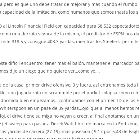
ia pero es que uno debe tratar de mejorar y más cuando el rumbo s
la capacidad de la imitación, como humanos que somos (hasta los s
l Lincoln Financial Field con capacidad para 68.532 espectadores 
como una derrota segura de la misma, el predictor de ESPN nos da 
ite 318.5 y consigue 408.3 yardas, mientras los Steelers permiten
 este difícil encuentro: tener más el balón, mantener el marcador ba
remos dijo un ciego que no quiere ver…como yo….
a de la casa, primer drive ofensivo, 3 y fuera, así entrenamos toda
ckle, una jugada rota en scrammble por el pocket colapsa como ruin
a OL dormida bien empezamos…continuamos con el primer TD de los E
Whiterspoon en un pase de 39 yardas…ojo, que al menos hemos re
oj, el drive tiene su miga no vayan a creer, al final anotamos en u
 jet sweep para pasar a Derek Watt libre de marca en la End zone,
ás yardas de carrera (27-19), más posesión ( 9:17 por 5:43 de Eagl