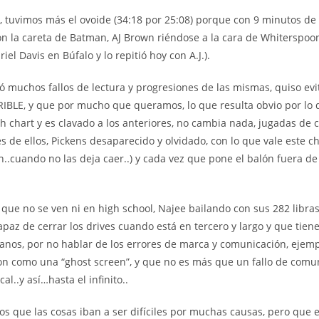
í, tuvimos más el ovoide (34:18 por 25:08) porque con 9 minutos de 
on la careta de Batman, AJ Brown riéndose a la cara de Whiterspoon
el Davis en Búfalo y lo repitió hoy con A.J.).
ió muchos fallos de lectura y progresiones de las mismas, quiso evit
RIBLE, y que por mucho que queramos, lo que resulta obvio por lo qu
chart y es clavado a los anteriores, no cambia nada, jugadas de co
es de ellos, Pickens desaparecido y olvidado, con lo que vale este c
.cuando no las deja caer..) y cada vez que pone el balón fuera de l
as que no se ven ni en high school, Najee bailando con sus 282 libras
apaz de cerrar los drives cuando está en tercero y largo y que ti
manos, por no hablar de los errores de marca y comunicación, ejem
n como una “ghost screen”, y que no es más que un fallo de comu
l..y así…hasta el infinito..
e las cosas iban a ser difíciles por muchas causas, pero que ev