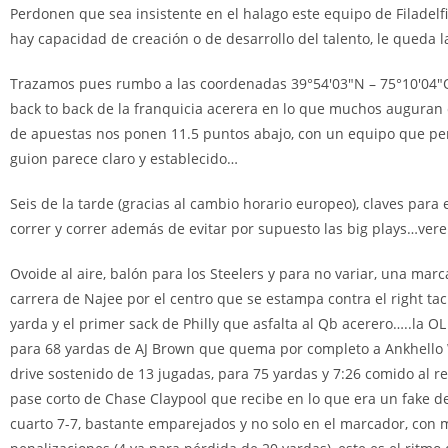
Perdonen que sea insistente en el halago este equipo de Filadelf
hay capacidad de creación o de desarrollo del talento, le queda 
Trazamos pues rumbo a las coordenadas 39°54′03″N – 75°10′04″O a
back to back de la franquicia acerera en lo que muchos auguran 
de apuestas nos ponen 11.5 puntos abajo, con un equipo que perm
guion parece claro y establecido…
Seis de la tarde (gracias al cambio horario europeo), claves para
correr y correr además de evitar por supuesto las big plays…ve
Ovoide al aire, balón para los Steelers y para no variar, una marc
carrera de Najee por el centro que se estampa contra el right ta
yarda y el primer sack de Philly que asfalta al Qb acerero…..l
para 68 yardas de AJ Brown que quema por completo a Ankhello 
drive sostenido de 13 jugadas, para 75 yardas y 7:26 comido al rel
pase corto de Chase Claypool que recibe en lo que era un fake de
cuarto 7-7, bastante emparejados y no solo en el marcador, con m