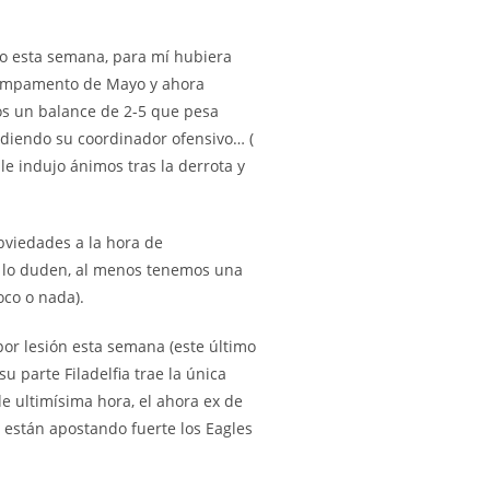
to esta semana, para mí hubiera
nicampamento de Mayo y ahora
os un balance de 2-5 que pesa
ndiendo su coordinador ofensivo… (
e indujo ánimos tras la derrota y
obviedades a la hora de
no lo duden, al menos tenemos una
oco o nada).
 por lesión esta semana (este último
 parte Filadelfia trae la única
 de ultimísima hora, el ahora ex de
 están apostando fuerte los Eagles