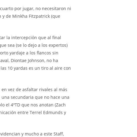
cuarto por jugar, no necesitaron ni
 y de Minkha Fitzpatrick (que
ar la intercepción que al final
e sea (se lo dejo a los expertos)
rto yardaje a los flancos sin
haval, Diontae Johnson, no ha
as 10 yardas es un tiro al aire con
 en vez de asfaltar rivales al más
ene una secundaria que no hace una
plo el 4ºTD que nos anotan (Zach
nicación entre Terrel Edmunds y
idencian y mucho a este Staff,