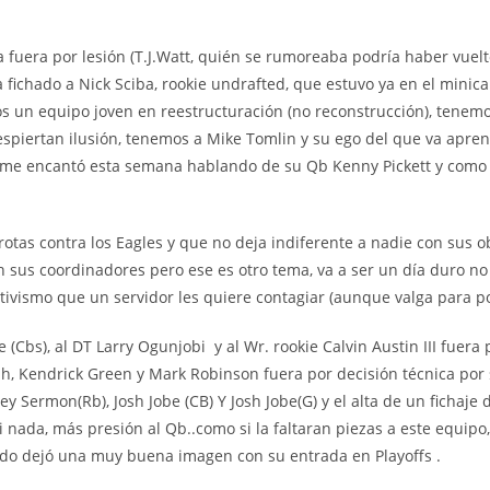
uera por lesión (T.J.Watt, quién se rumoreaba podría haber vuel
 ha fichado a Nick Sciba, rookie undrafted, que estuvo ya en el mi
os un equipo joven en reestructuración (no reconstrucción), tenem
spiertan ilusión, tenemos a Mike Tomlin y su ego del que va apre
 me encantó esta semana hablando de su Qb Kenny Pickett y como l
rrotas contra los Eagles y que no deja indiferente a nadie con sus 
n sus coordinadores pero ese es otro tema, va a ser un día duro 
tivismo que un servidor les quiere contagiar (aunque valga para p
(Cbs), al DT Larry Ogunjobi y al Wr. rookie Calvin Austin III fuera
 Kendrick Green y Mark Robinson fuera por decisión técnica por su
ey Sermon(Rb), Josh Jobe (CB) Y Josh Jobe(G) y el alta de un fichaje
nada, más presión al Qb..como si la faltaran piezas a este equipo,
sado dejó una muy buena imagen con su entrada en Playoffs .