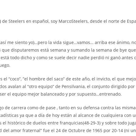
de Steelers en español, soy MarcoSteelers, desde el norte de Españ
sí me siento yo)…pero la vida sigue…vamos… arriba ese ánimo, no
a 8 que disputaremos está semana y sumando la semana de bye que
o está todo dicho y como se suele decir nadie perdió ni ganó antes 
juego.
l “coco”, ”el hombre del saco” de este año, el invicto, el que mej
ados avalan al “otro equipo” de Pensilvania, el conjunto dirigido po
 ser el equipo mejor balanceado y por supuesto…entrenado.
go de carrera como de pase , tanto en su defensa contra las misma
tadísticas ya que a día de hoy están al alcance de cualquiera con u
el histórico de duelos entre franquicias(48-29-3) y sobre todo juga
dad del amor fraternal” fue el 24 de Octubre de 1965 por 20-14 (ni 