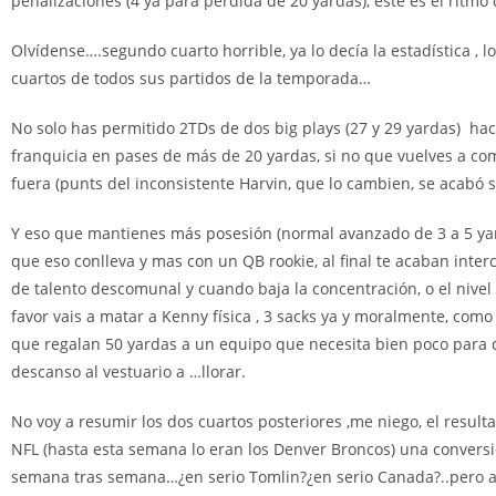
penalizaciones (4 ya para pérdida de 20 yardas), este es el ritmo
Olvídense….segundo cuarto horrible, ya lo decía la estadística ,
cuartos de todos sus partidos de la temporada…
No solo has permitido 2TDs de dos big plays (27 y 29 yardas) hac
franquicia en pases de más de 20 yardas, si no que vuelves a com
fuera (punts del inconsistente Harvin, que lo cambien, se acabó
Y eso que mantienes más posesión (normal avanzado de 3 a 5 yarda
que eso conlleva y mas con un QB rookie, al final te acaban inter
de talento descomunal y cuando baja la concentración, o el nivel
favor vais a matar a Kenny física , 3 sacks ya y moralmente, com
que regalan 50 yardas a un equipo que necesita bien poco para de
descanso al vestuario a …llorar.
No voy a resumir los dos cuartos posteriores ,me niego, el res
NFL (hasta esta semana lo eran los Denver Broncos) una convers
semana tras semana…¿en serio Tomlin?¿en serio Canada?..pero a