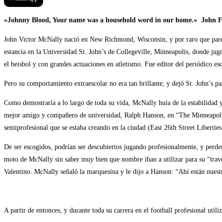
»Johnny Blood, Your name was a household word in our home.» John 
John Victor McNally nació en New Richmond, Wisconsin, y por raro que parezc
estancia en la Universidad St. John’s de Collegeville, Minneapolis, donde jugó
el beisbol y con grandes actuaciones en atletismo. Fue editor del periódico e
Pero su comportamiento extraescolar no era tan brillante, y dejó St. John’s p
Como demostraría a lo largo de toda su vida, McNally huía de la estabilidad y 
mejor amigo y compañero de universidad, Ralph Hanson, en “The Minneapolis T
semiprofesional que se estaba creando en la ciudad (East 26th Street Liberties
De ser escogidos, podrían ser descubiertos jugando profesionalmente, y perderí
moto de McNally sin saber muy bien que nombre iban a utilizar para su “trav
Valentino. McNally señaló la marquesina y le dijo a Hanson: “Ahí están nuest
A partir de entonces, y durante toda su carrera en el football profesional uti