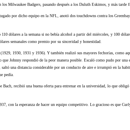
con los Milwaukee Badgers, pasando después a los Duluth Eskimos, y más tarde f
o jugado por dicho equipo en la NFL, anotó dos touchdowns contra los Greenbay 
10 dólares a la semana si no bebía alcohol a partir del miércoles, y 100 dólar
dólares semanales como premio por su sinceridad y honestidad.
 (1929, 1930, 1931 y 1936). Y también realizó sus mayores fechorías, como aque
 lo que Johnny respondió de la peor manera posible. Escaló como pudo por una esc
saltó una distancia considerable por un conducto de aire e irrumpió en la habi
ue pedía.
e Bach, recibió una buena oferta para entrenar en la universidad, lo que obligó
37, con la esperanza de hacer un equipo competitivo. Lo gracioso es que Cur