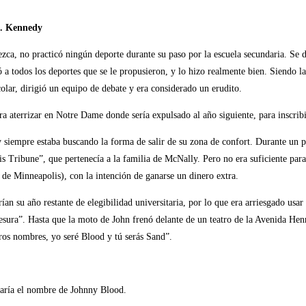
F. Kennedy
a, no practicó ningún deporte durante su paso por la escuela secundaria. Se d
 a todos los deportes que se le propusieron, y lo hizo realmente bien. Siendo la
scolar, dirigió un equipo de debate y era considerado un erudito.
ara aterrizar en Notre Dame donde sería expulsado al año siguiente, para inscr
siempre estaba buscando la forma de salir de su zona de confort. Durante un par
ribune”, que pertenecía a la familia de McNally. Pero no era suficiente para 
 de Minneapolis), con la intención de ganarse un dinero extra.
an su año restante de elegibilidad universitaria, por lo que era arriesgado usar
esura”. Hasta que la moto de John frenó delante de un teatro de la Avenida He
ros nombres, yo seré Blood y tú serás Sand”.
lizaría el nombre de Johnny Blood.