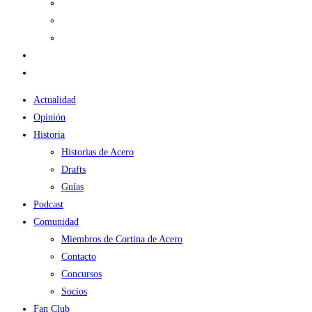
Contacto
Concursos
Socios
Fan Club
TIENDA
Actualidad
Opinión
Historia
Historias de Acero
Drafts
Guías
Podcast
Comunidad
Miembros de Cortina de Acero
Contacto
Concursos
Socios
Fan Club