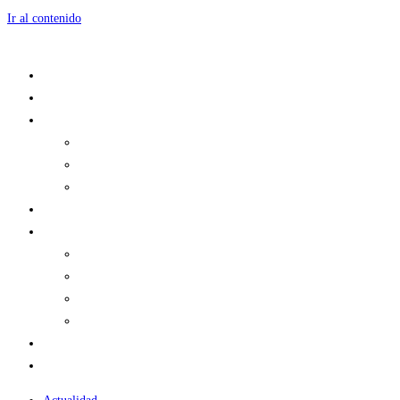
Ir al contenido
Actualidad
Opinión
Historia
Historias de Acero
Drafts
Guías
Podcast
Comunidad
Miembros de Cortina de Acero
Contacto
Concursos
Socios
Fan Club
TIENDA