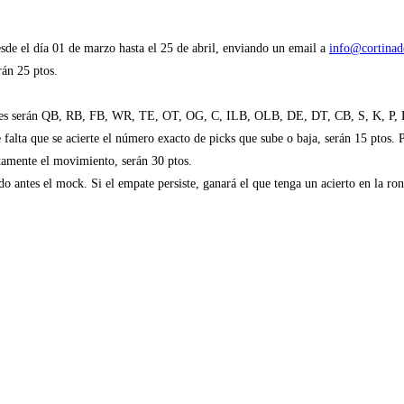
esde el día 01 de marzo hasta el 25 de abril, enviando un email a
info@cortinad
rán 25 ptos.
iciones serán QB, RB, FB, WR, TE, OT, OG, C, ILB, OLB, DE, DT, CB, S, K, P, 
 falta que se acierte el número exacto de picks que sube o baja, serán 15 ptos. 
ctamente el movimiento, serán 30 ptos.
o antes el mock. Si el empate persiste, ganará el que tenga un acierto en la ron