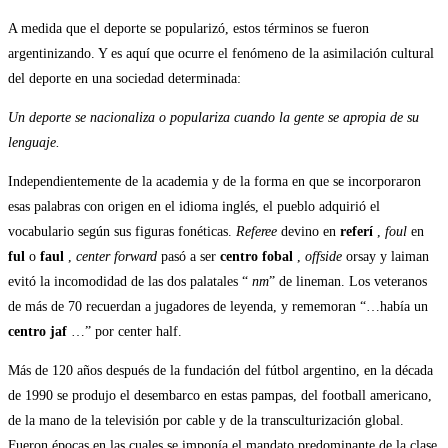
A medida que el deporte se popularizó, estos términos se fueron
argentinizando. Y es aquí que ocurre el fenómeno de la asimilación cultural
del deporte en una sociedad determinada:
Un deporte se nacionaliza o populariza cuando la gente se apropia de su
lenguaje.
Independientemente de la academia y de la forma en que se incorporaron
esas palabras con origen en el idioma inglés, el pueblo adquirió el
vocabulario según sus figuras fonéticas.
Referee
devino en
referí
,
foul
en
ful
o
faul
,
center forward
pasó a ser
centro fobal
,
offside
orsay y laiman
evitó la incomodidad de las dos palatales “
nm
” de lineman. Los veteranos
de más de 70 recuerdan a jugadores de leyenda, y rememoran “…había un
centro jaf
…” por center half.
Más de 120 años después de la fundación del fútbol argentino, en la década
de 1990 se produjo el desembarco en estas pampas, del football americano,
de la mano de la televisión por cable y de la transculturización global.
Fueron épocas en las cuales se imponía el mandato predominante de la clase