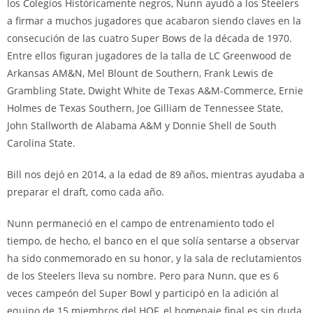
los Colegios Históricamente negros, Nunn ayudó a los Steelers
a firmar a muchos jugadores que acabaron siendo claves en la
consecución de las cuatro Super Bows de la década de 1970.
Entre ellos figuran jugadores de la talla de LC Greenwood de
Arkansas AM&N, Mel Blount de Southern, Frank Lewis de
Grambling State, Dwight White de Texas A&M-Commerce, Ernie
Holmes de Texas Southern, Joe Gilliam de Tennessee State,
John Stallworth de Alabama A&M y Donnie Shell de South
Carolina State.
Bill nos dejó en 2014, a la edad de 89 años, mientras ayudaba a
preparar el draft, como cada año.
Nunn permaneció en el campo de entrenamiento todo el
tiempo, de hecho, el banco en el que solía sentarse a observar
ha sido conmemorado en su honor, y la sala de reclutamientos
de los Steelers lleva su nombre. Pero para Nunn, que es 6
veces campeón del Super Bowl y participó en la adición al
equipo de 15 miembros del HOF, el homenaje final es sin duda