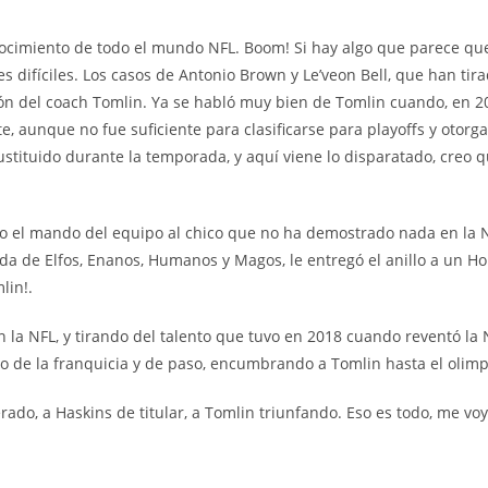
nocimiento de todo el mundo NFL. Boom! Si hay algo que parece que
s difíciles. Los casos de Antonio Brown y Le’veon Bell, que han tira
ión del coach Tomlin. Ya se habló muy bien de Tomlin cuando, en 201
, aunque no fue suficiente para clasificarse para playoffs y otorg
ustituido durante la temporada, y aquí viene lo disparatado, creo
do el mando del equipo al chico que no ha demostrado nada en la 
da de Elfos, Enanos, Humanos y Magos, le entregó el anillo a un H
lin!.
la NFL, y tirando del talento que tuvo en 2018 cuando reventó la 
ro de la franquicia y de paso, encumbrando a Tomlin hasta el olimp
erado, a Haskins de titular, a Tomlin triunfando. Eso es todo, me v