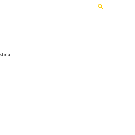
Actualidad
Opinión
Historia
odcast
Comunidad
Fan Club
TIENDA
stino