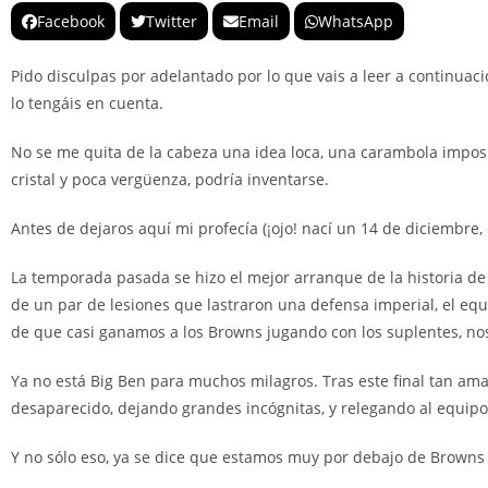
Facebook
Twitter
Email
WhatsApp
Pido disculpas por adelantado por lo que vais a leer a continuac
lo tengáis en cuenta.
No se me quita de la cabeza una idea loca, una carambola imposib
cristal y poca vergüenza, podría inventarse.
Antes de dejaros aquí mi profecía (¡ojo! nací un 14 de diciembre
La temporada pasada se hizo el mejor arranque de la historia de 
de un par de lesiones que lastraron una defensa imperial, el equi
de que casi ganamos a los Browns jugando con los suplentes, nos 
Ya no está Big Ben para muchos milagros. Tras este final tan am
desaparecido, dejando grandes incógnitas, y relegando al equipo 
Y no sólo eso, ya se dice que estamos muy por debajo de Browns y