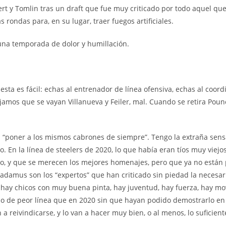
t y Tomlin tras un draft que fue muy criticado por todo aquel que
 rondas para, en su lugar, traer fuegos artificiales.
 una temporada de dolor y humillación.
uesta es fácil: echas al entrenador de línea ofensiva, echas al coor
ejamos que se vayan Villanueva y Feiler, mal. Cuando se retira Pou
s “poner a los mismos cabrones de siempre”. Tengo la extraña sen
. En la línea de steelers de 2020, lo que había eran tíos muy viej
odo, y que se merecen los mejores homenajes, pero que ya no están
radamus son los “expertos” que han criticado sin piedad la necesar
, hay chicos con muy buena pinta, hay juventud, hay fuerza, hay mo
ulo de peor línea que en 2020 sin que hayan podido demostrarlo en
an a reivindicarse, y lo van a hacer muy bien, o al menos, lo sufic