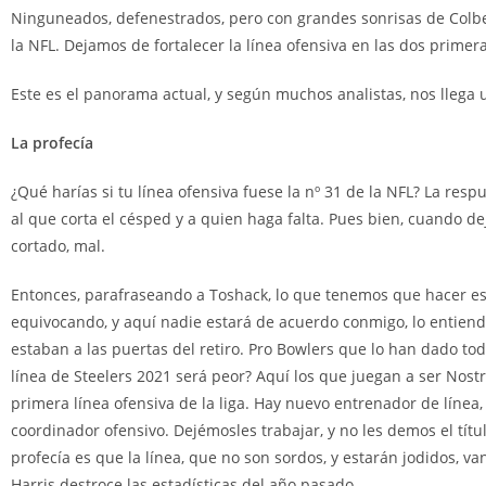
Ninguneados, defenestrados, pero con grandes sonrisas de Colber
la NFL. Dejamos de fortalecer la línea ofensiva en las dos primeras
Este es el panorama actual, y según muchos analistas, nos llega
La profecía
¿Qué harías si tu línea ofensiva fuese la nº 31 de la NFL? La resp
al que corta el césped y a quien haga falta. Pues bien, cuando d
cortado, mal.
Entonces, parafraseando a Toshack, lo que tenemos que hacer e
equivocando, y aquí nadie estará de acuerdo conmigo, lo entiendo
estaban a las puertas del retiro. Pro Bowlers que lo han dado t
línea de Steelers 2021 será peor? Aquí los que juegan a ser Nost
primera línea ofensiva de la liga. Hay nuevo entrenador de línea
coordinador ofensivo. Dejémosles trabajar, y no les demos el tít
profecía es que la línea, que no son sordos, y estarán jodidos, v
Harris destroce las estadísticas del año pasado.