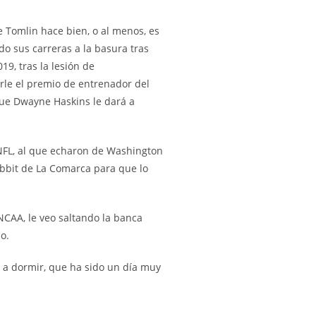
 Tomlin hace bien, o al menos, es
do sus carreras a la basura tras
9, tras la lesión de
arle el premio de entrenador del
 que Dwayne Haskins le dará a
NFL, al que echaron de Washington
obbit de La Comarca para que lo
NCAA, le veo saltando la banca
o.
oy a dormir, que ha sido un día muy