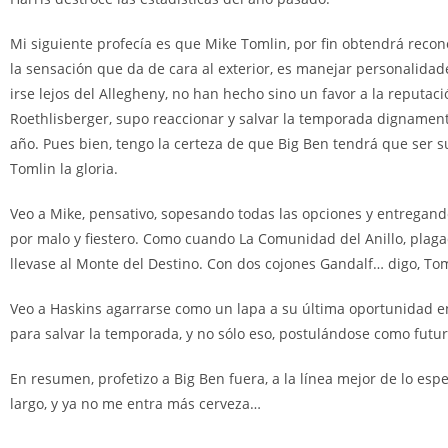
Mi siguiente profecía es que Mike Tomlin, por fin obtendrá reco
la sensación que da de cara al exterior, es manejar personalidade
irse lejos del Allegheny, no han hecho sino un favor a la reputac
Roethlisberger, supo reaccionar y salvar la temporada dignamente
año. Pues bien, tengo la certeza de que Big Ben tendrá que ser s
Tomlin la gloria.
Veo a Mike, pensativo, sopesando todas las opciones y entregan
por malo y fiestero. Como cuando La Comunidad del Anillo, plaga
llevase al Monte del Destino. Con dos cojones Gandalf… digo, Tom
Veo a Haskins agarrarse como un lapa a su última oportunidad en 
para salvar la temporada, y no sólo eso, postulándose como futu
En resumen, profetizo a Big Ben fuera, a la línea mejor de lo esp
largo, y ya no me entra más cerveza…