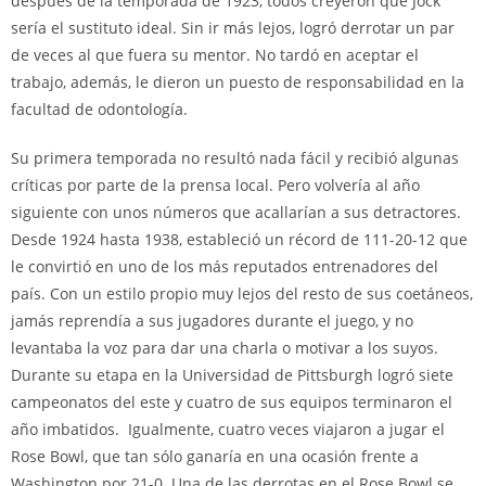
después de la temporada de 1923, todos creyeron que Jock
sería el sustituto ideal. Sin ir más lejos, logró derrotar un par
de veces al que fuera su mentor. No tardó en aceptar el
trabajo, además, le dieron un puesto de responsabilidad en la
facultad de odontología.
Su primera temporada no resultó nada fácil y recibió algunas
críticas por parte de la prensa local. Pero volvería al año
siguiente con unos números que acallarían a sus detractores.
Desde 1924 hasta 1938, estableció un récord de 111-20-12 que
le convirtió en uno de los más reputados entrenadores del
país. Con un estilo propio muy lejos del resto de sus coetáneos,
jamás reprendía a sus jugadores durante el juego, y no
levantaba la voz para dar una charla o motivar a los suyos.
Durante su etapa en la Universidad de Pittsburgh logró siete
campeonatos del este y cuatro de sus equipos terminaron el
año imbatidos. Igualmente, cuatro veces viajaron a jugar el
Rose Bowl, que tan sólo ganaría en una ocasión frente a
Washington por 21-0. Una de las derrotas en el Rose Bowl se