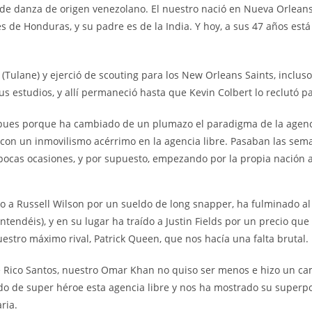
 de danza de origen venezolano. El nuestro nació en Nueva Orleans
 de Honduras, y su padre es de la India. Y hoy, a sus 47 años est
 (Tulane) y ejerció de scouting para los New Orleans Saints, inclu
s estudios, y allí permaneció hasta que Kevin Colbert lo reclutó p
 pues porque ha cambiado de un plumazo el paradigma de la agenci
con un inmovilismo acérrimo en la agencia libre. Pasaban las seman
 pocas ocasiones, y por supuesto, empezando por la propia nación 
 a Russell Wilson por un sueldo de long snapper, ha fulminado al 
ndéis), y en su lugar ha traído a Justin Fields por un precio que 
estro máximo rival, Patrick Queen, que nos hacía una falta brutal.
e Rico Santos, nuestro Omar Khan no quiso ser menos e hizo un cam
do de super héroe esta agencia libre y nos ha mostrado su superpo
ria.