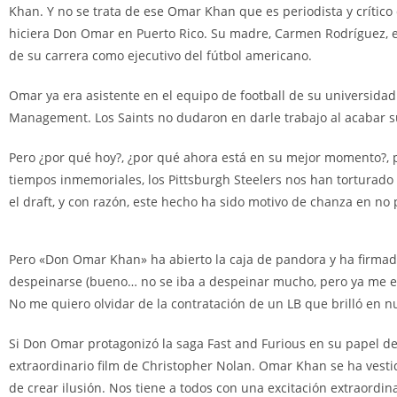
Khan. Y no se trata de ese Omar Khan que es periodista y crítico
hiciera Don Omar en Puerto Rico. Su madre, Carmen Rodríguez, es
de su carrera como ejecutivo del fútbol americano.
Omar ya era asistente en el equipo de football de su universidad
Management. Los Saints no dudaron en darle trabajo al acabar su
Pero ¿por qué hoy?, ¿por qué ahora está en su mejor momento?,
tiempos inmemoriales, los Pittsburgh Steelers nos han torturado 
el draft, y con razón, este hecho ha sido motivo de chanza en no
Pero «Don Omar Khan» ha abierto la caja de pandora y ha firmado
despeinarse (bueno… no se iba a despeinar mucho, pero ya me ente
No me quiero olvidar de la contratación de un LB que brilló en nu
Si Don Omar protagonizó la saga Fast and Furious en su papel d
extraordinario film de Christopher Nolan. Omar Khan se ha vesti
de crear ilusión. Nos tiene a todos con una excitación extraordina