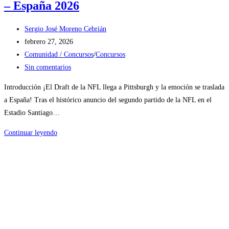
– España 2026
Autor
Sergio José Moreno Cebrián
de
Publicación
febrero 27, 2026
la
de
Categoría
Comunidad / Concursos
/
Concursos
entrada:
la
de
Comentarios
Sin comentarios
entrada:
la
de
Introducción ¡El Draft de la NFL llega a Pittsburgh y la emoción se traslada
entrada:
la
a España! Tras el histórico anuncio del segundo partido de la NFL en el
entrada:
Estadio Santiago…
I
Continuar leyendo
Concurso
Nacional
de
Mock
Draft
NFL
–