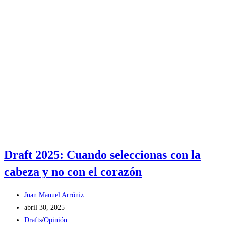
Draft 2025: Cuando seleccionas con la
cabeza y no con el corazón
Autor
Juan Manuel Arróniz
de
Publicación
abril 30, 2025
la
de
Categoría
Drafts
/
Opinión