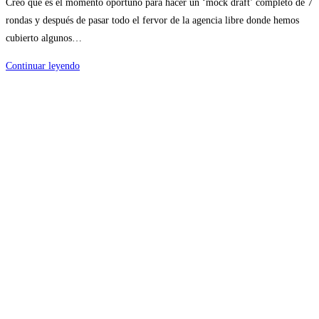
Creo que es el momento oportuno para hacer un ‘mock draft’ completo de 7
entrada:
la
rondas y después de pasar todo el fervor de la agencia libre donde hemos
entrada:
cubierto algunos…
Steelers
Continuar leyendo
Mock
Draft
6.0