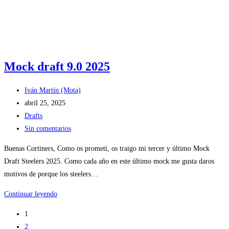
Mock draft 9.0 2025
Autor
Iván Martín (Mota)
de
Publicación
abril 25, 2025
la
de
Categoría
Drafts
entrada:
la
de
Comentarios
Sin comentarios
entrada:
la
de
Buenas Cortiners, Como os prometí, os traigo mi tercer y último Mock
entrada:
la
Draft Steelers 2025. Como cada año en este último mock me gusta daros
entrada:
motivos de porque los steelers…
Mock
Continuar leyendo
draft
1
9.0
2