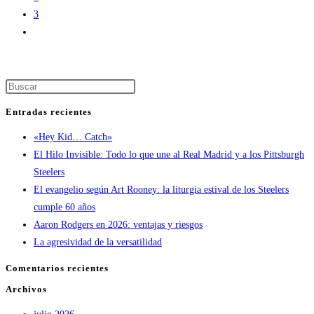
2025
3
Ir
a
la
página
Pulsa
siguiente
Escape
Entradas recientes
para
«Hey Kid… Catch»
cerrar
El Hilo Invisible: Todo lo que une al Real Madrid y a los Pittsburgh
el
Steelers
panel
El evangelio según Art Rooney: la liturgia estival de los Steelers
de
cumple 60 años
búsqueda.
Aaron Rodgers en 2026: ventajas y riesgos
La agresividad de la versatilidad
Comentarios recientes
Archivos