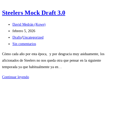
Steelers Mock Draft 3.0
Autor
David Medrán (Kowe)
de
Publicación
febrero 5, 2026
la
de
Categoría
Drafts
/
Uncategorized
entrada:
la
de
Comentarios
Sin comentarios
entrada:
la
de
Cómo cada año por esta época, y por desgracia muy asiduamente, los
entrada:
la
aficionados de Steelers no nos queda otra que pensar en la siguiente
entrada:
temporada ya que habitualmente ya en…
Steelers
Continuar leyendo
Mock
Draft
3.0