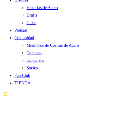
Historia
Historias de Acero
Drafts
Guías
Podcast
Comunidad
Miembros de Cortina de Acero
Contacto
Concursos
Socios
Fan Club
TIENDA