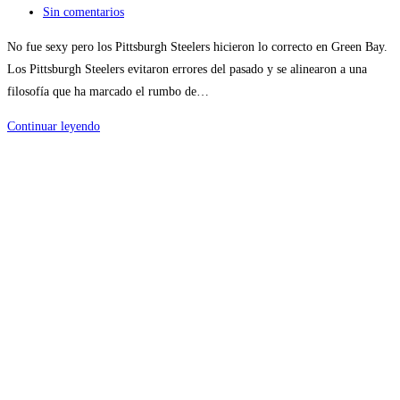
entrada:
la
de
Comentarios
Sin comentarios
entrada:
la
de
No fue sexy pero los Pittsburgh Steelers hicieron lo correcto en Green Bay.
entrada:
la
Los Pittsburgh Steelers evitaron errores del pasado y se alinearon a una
entrada:
filosofía que ha marcado el rumbo de…
Draft
Continuar leyendo
2025:
Cuando
seleccionas
con
la
cabeza
y
no
con
el
corazón