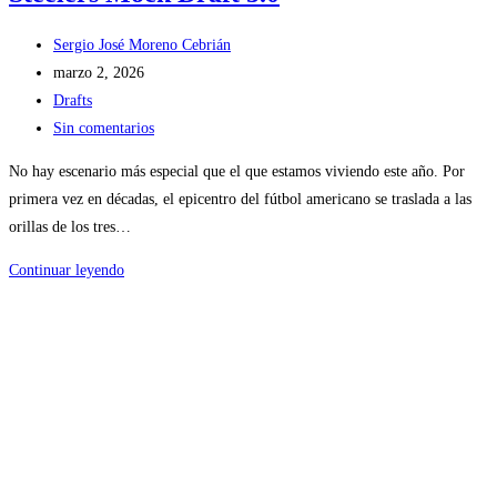
Autor
Sergio José Moreno Cebrián
de
Publicación
marzo 2, 2026
la
de
Categoría
Drafts
entrada:
la
de
Comentarios
Sin comentarios
entrada:
la
de
No hay escenario más especial que el que estamos viviendo este año. Por
entrada:
la
primera vez en décadas, el epicentro del fútbol americano se traslada a las
entrada:
orillas de los tres…
Steelers
Continuar leyendo
Mock
Draft
5.0