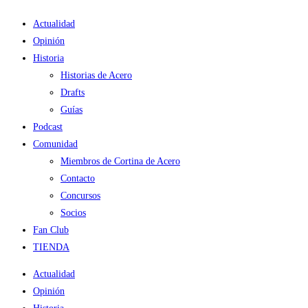
Ir
Actualidad
al
Opinión
contenido
Historia
Historias de Acero
Drafts
Guías
Podcast
Comunidad
Miembros de Cortina de Acero
Contacto
Concursos
Socios
Fan Club
TIENDA
Actualidad
Opinión