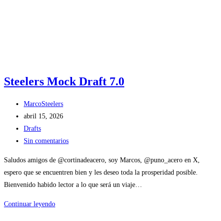
Steelers Mock Draft 7.0
Autor
MarcoSteelers
de
Publicación
abril 15, 2026
la
de
Categoría
Drafts
entrada:
la
de
Comentarios
Sin comentarios
entrada:
la
de
Saludos amigos de @cortinadeacero, soy Marcos, @puno_acero en X,
entrada:
la
espero que se encuentren bien y les deseo toda la prosperidad posible.
entrada:
Bienvenido habido lector a lo que será un viaje…
Steelers
Continuar leyendo
Mock