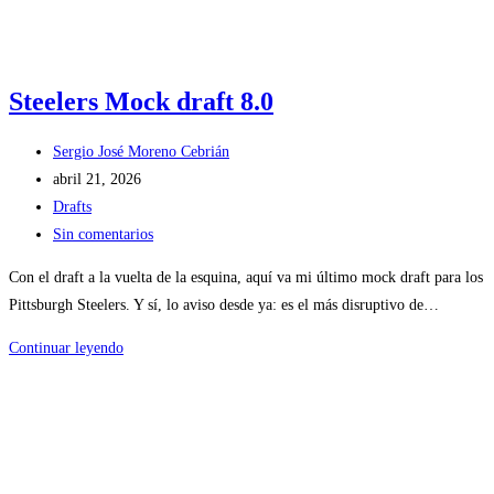
Steelers Mock draft 8.0
Autor
Sergio José Moreno Cebrián
de
Publicación
abril 21, 2026
la
de
Categoría
Drafts
entrada:
la
de
Comentarios
Sin comentarios
entrada:
la
de
Con el draft a la vuelta de la esquina, aquí va mi último mock draft para los
entrada:
la
Pittsburgh Steelers. Y sí, lo aviso desde ya: es el más disruptivo de…
entrada:
Steelers
Continuar leyendo
Mock
draft
8.0