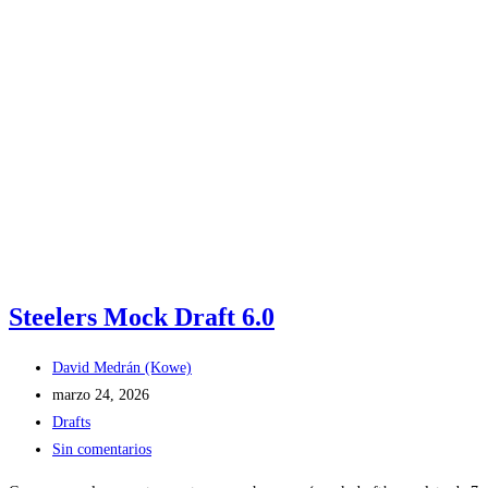
Steelers Mock Draft 6.0
Autor
David Medrán (Kowe)
de
Publicación
marzo 24, 2026
la
de
Categoría
Drafts
entrada:
la
de
Comentarios
Sin comentarios
entrada:
la
de