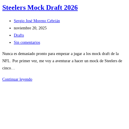
Steelers Mock Draft 2026
Autor
Sergio José Moreno Cebrián
de
Publicación
noviembre 20, 2025
la
de
Categoría
Drafts
entrada:
la
de
Comentarios
Sin comentarios
entrada:
la
de
Nunca es demasiado pronto para empezar a jugar a los mock draft de la
entrada:
la
NFL. Por primer vez, me voy a aventurar a hacer un mock de Steelers de
entrada:
cinco…
Steelers
Continuar leyendo
Mock
Draft
2026