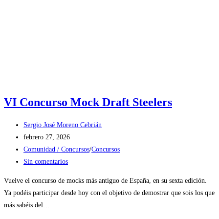
VI Concurso Mock Draft Steelers
Autor
Sergio José Moreno Cebrián
de
Publicación
febrero 27, 2026
la
de
Categoría
Comunidad / Concursos
/
Concursos
entrada:
la
de
Comentarios
Sin comentarios
entrada:
la
de
Vuelve el concurso de mocks más antiguo de España, en su sexta edición.
entrada:
la
Ya podéis participar desde hoy con el objetivo de demostrar que sois los que
entrada:
más sabéis del…