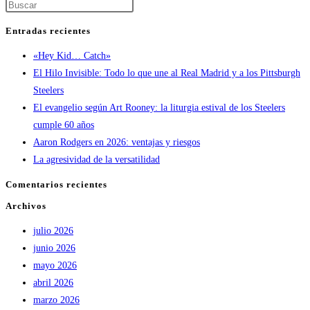
Pulsa
fútbol
Escape
americano
Entradas recientes
para
o
«Hey Kid… Catch»
cerrar
futból
El Hilo Invisible: Todo lo que une al Real Madrid y a los Pittsburgh
el
americano
Steelers
panel
o
El evangelio según Art Rooney: la liturgia estival de los Steelers
de
fobal
cumple 60 años
búsqueda.
americano)
Aaron Rodgers en 2026: ventajas y riesgos
La agresividad de la versatilidad
Comentarios recientes
Archivos
julio 2026
junio 2026
mayo 2026
abril 2026
marzo 2026