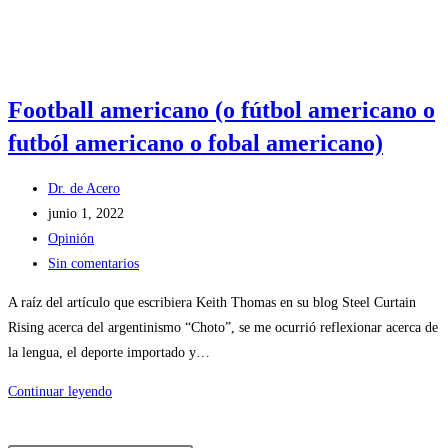
Football americano (o fútbol americano o
futból americano o fobal americano)
Autor
Dr. de Acero
de
Publicación
junio 1, 2022
la
de
Categoría
Opinión
entrada:
la
de
Comentarios
Sin comentarios
entrada:
la
de
A raíz del artículo que escribiera Keith Thomas en su blog Steel Curtain
entrada:
la
Rising acerca del argentinismo “Choto”, se me ocurrió reflexionar acerca de
entrada:
la lengua, el deporte importado y…
Football
Continuar leyendo
americano
(o