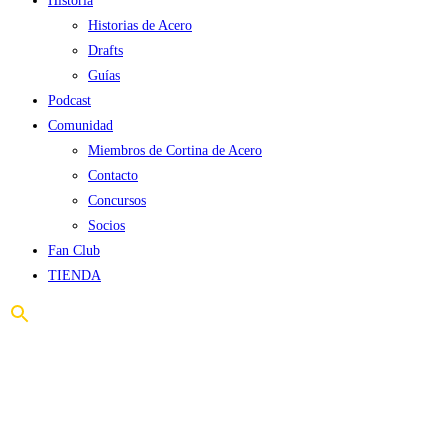
Historia
Historias de Acero
Drafts
Guías
Podcast
Comunidad
Miembros de Cortina de Acero
Contacto
Concursos
Socios
Fan Club
TIENDA