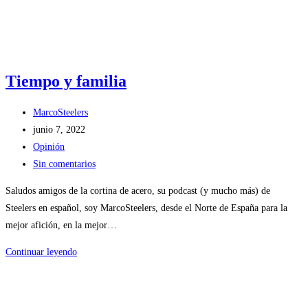
Tiempo y familia
Autor
MarcoSteelers
de
Publicación
junio 7, 2022
la
de
Categoría
Opinión
entrada:
la
de
Comentarios
Sin comentarios
entrada:
la
de
Saludos amigos de la cortina de acero, su podcast (y mucho más) de
entrada:
la
Steelers en español, soy MarcoSteelers, desde el Norte de España para la
entrada:
mejor afición, en la mejor…
Tiempo
Continuar leyendo
y
familia