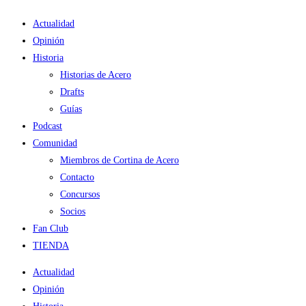
Ir
Actualidad
al
Opinión
contenido
Historia
Historias de Acero
Drafts
Guías
Podcast
Comunidad
Miembros de Cortina de Acero
Contacto
Concursos
Socios
Fan Club
TIENDA
Actualidad
Opinión