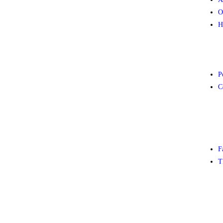
O
H
P
C
F
T