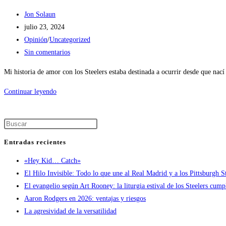
Jon Solaun
julio 23, 2024
Opinión
/
Uncategorized
Sin comentarios
Mi historia de amor con los Steelers estaba destinada a ocurrir desde que na
Continuar leyendo
Entradas recientes
«Hey Kid… Catch»
El Hilo Invisible: Todo lo que une al Real Madrid y a los Pittsburgh S
El evangelio según Art Rooney: la liturgia estival de los Steelers cump
Aaron Rodgers en 2026: ventajas y riesgos
La agresividad de la versatilidad