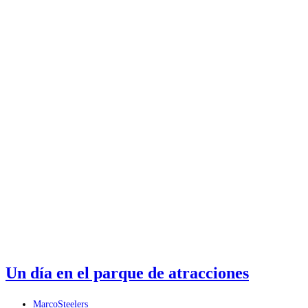
padre,
ganar
sin
un
quarterback
Un día en el parque de atracciones
Autor
MarcoSteelers