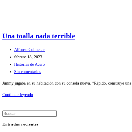
Una toalla nada terrible
Autor
Alfonso Colmenar
de
Publicación
febrero 18, 2023
la
de
Categoría
Historias de Acero
entrada:
la
de
Comentarios
Sin comentarios
entrada:
la
de
Jimmy jugaba en su habitación con su consola nueva. “Rápido, construye una 
entrada:
la
entrada:
Una
Continuar leyendo
toalla
nada
Pulsa
terrible
Escape
Entradas recientes
para