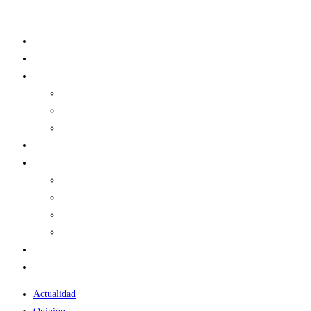
Ir
al
Actualidad
contenido
Opinión
Historia
Historias de Acero
Drafts
Guías
Podcast
Comunidad
Miembros de Cortina de Acero
Contacto
Concursos
Socios
Fan Club
TIENDA
Actualidad