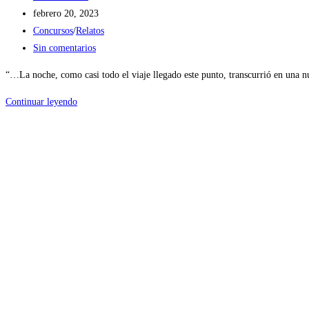
de
Publicación
febrero 20, 2023
la
de
Categoría
Concursos
/
Relatos
entrada:
la
de
Comentarios
Sin comentarios
entrada:
la
de
“…La noche, como casi todo el viaje llegado este punto, transcurrió en una 
entrada:
la
entrada:
Un
Continuar leyendo
día
en
el
parque
de
atracciones