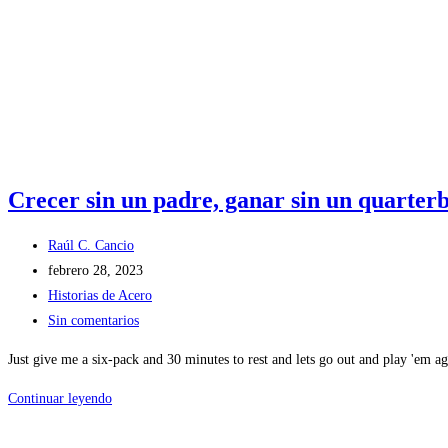
Crecer sin un padre, ganar sin un quarter
Autor
Raúl C. Cancio
de
Publicación
febrero 28, 2023
la
de
Categoría
Historias de Acero
entrada:
la
de
Comentarios
Sin comentarios
entrada:
la
de
Just give me a six-pack and 30 minutes to rest and lets go out and play 'em
entrada:
la
entrada:
Crecer
Continuar leyendo
sin
un