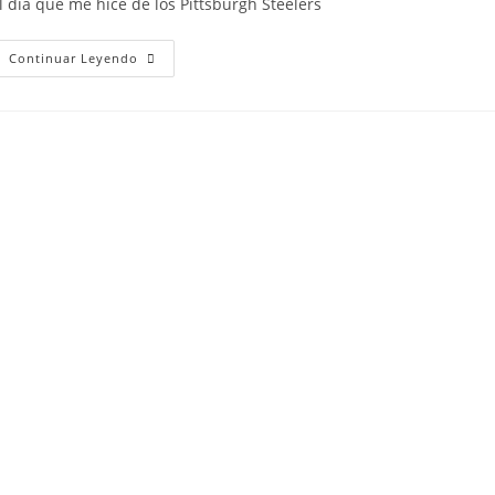
l día que me hice de los Pittsburgh Steelers
Continuar Leyendo