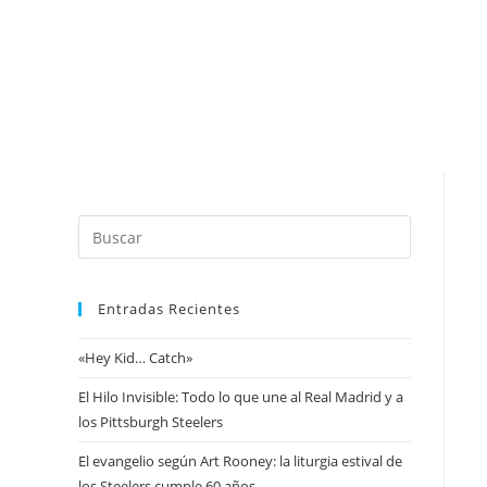
A
P
Entradas Recientes
«Hey Kid… Catch»
El Hilo Invisible: Todo lo que une al Real Madrid y a
los Pittsburgh Steelers
El evangelio según Art Rooney: la liturgia estival de
los Steelers cumple 60 años