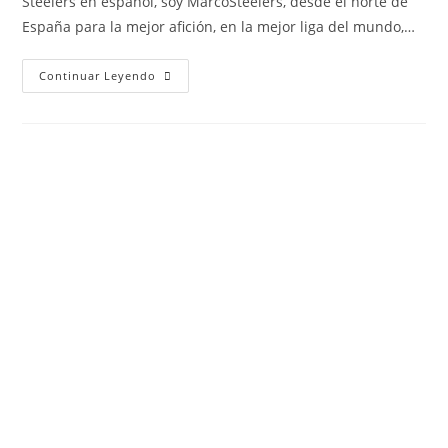
Steelers en español, soy MarcoSteelers, desde el norte de
España para la mejor afición, en la mejor liga del mundo,…
Continuar Leyendo