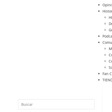
Opin
Histo
H
D
G
Podca
Comu
M
C
C
S
Fan C
TIEN