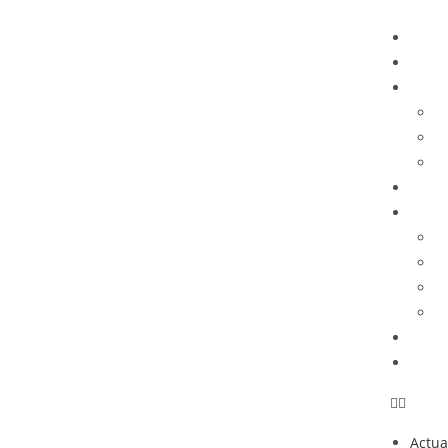
Actua
Opin
Histo
H
D
G
Podca
Comu
M
C
C
S
Fan C
TIEN
Actua