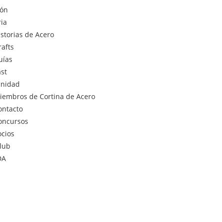
ión
ria
istorias de Acero
rafts
uías
st
nidad
iembros de Cortina de Acero
ontacto
oncursos
ocios
lub
DA