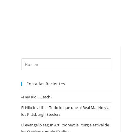
A
P
Entradas Recientes
«Hey Kid… Catch»
El Hilo Invisible: Todo lo que une al Real Madrid y a
los Pittsburgh Steelers
El evangelio según Art Rooney: la liturgia estival de
los Steelers cumple 60 años