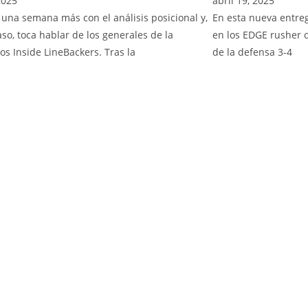
2025
abril 19, 2025
una semana más con el análisis posicional y,
En esta nueva entreg
aso, toca hablar de los generales de la
en los EDGE rusher o
los Inside LineBackers. Tras la
de la defensa 3-4