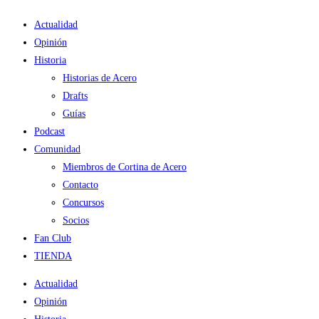
Ir
Actualidad
al
Opinión
contenido
Historia
Historias de Acero
Drafts
Guías
Podcast
Comunidad
Miembros de Cortina de Acero
Contacto
Concursos
Socios
Fan Club
TIENDA
Actualidad
Opinión