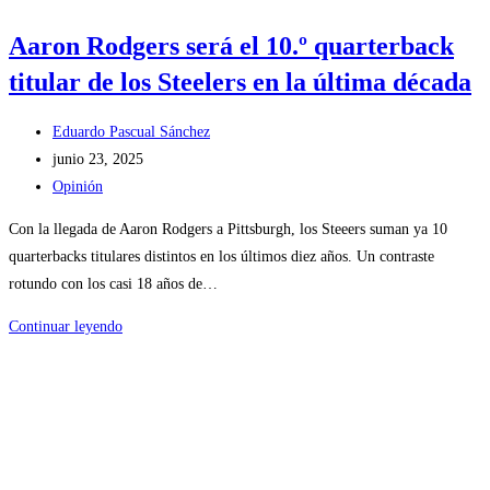
Aaron Rodgers será el 10.º quarterback
titular de los Steelers en la última década
Autor
Eduardo Pascual Sánchez
de
Publicación
junio 23, 2025
la
de
Categoría
Opinión
entrada:
la
de
Con la llegada de Aaron Rodgers a Pittsburgh, los Steeers suman ya 10
entrada:
la
quarterbacks titulares distintos en los últimos diez años. Un contraste
entrada:
rotundo con los casi 18 años de…
Aaron
Continuar leyendo
Rodgers
será
el
10.º
quarterback
titular