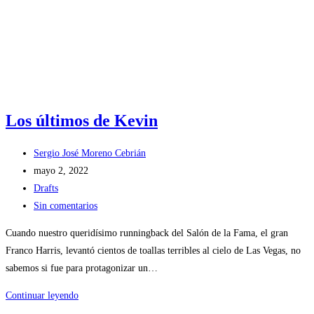
Los últimos de Kevin
Autor
Sergio José Moreno Cebrián
de
Publicación
mayo 2, 2022
la
de
Categoría
Drafts
entrada:
la
de
Comentarios
Sin comentarios
entrada:
la
de
Cuando nuestro queridísimo runningback del Salón de la Fama, el gran
entrada:
la
Franco Harris, levantó cientos de toallas terribles al cielo de Las Vegas, no
entrada:
sabemos si fue para protagonizar un…
Los
Continuar leyendo
últimos