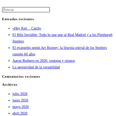
de
Pulsa
Kevin
Escape
Entradas recientes
para
«Hey Kid… Catch»
cerrar
El Hilo Invisible: Todo lo que une al Real Madrid y a los Pittsburgh
el
Steelers
panel
El evangelio según Art Rooney: la liturgia estival de los Steelers
de
cumple 60 años
búsqueda.
Aaron Rodgers en 2026: ventajas y riesgos
La agresividad de la versatilidad
Comentarios recientes
Archivos
julio 2026
junio 2026
mayo 2026
abril 2026