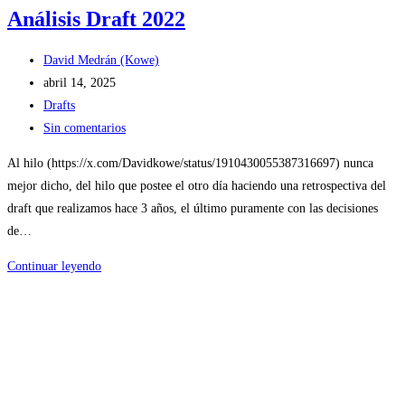
Análisis Draft 2022
Autor
David Medrán (Kowe)
de
Publicación
abril 14, 2025
la
de
Categoría
Drafts
entrada:
la
de
Comentarios
Sin comentarios
entrada:
la
de
Al hilo (https://x.com/Davidkowe/status/1910430055387316697) nunca
entrada:
la
mejor dicho, del hilo que postee el otro día haciendo una retrospectiva del
entrada:
draft que realizamos hace 3 años, el último puramente con las decisiones
de…
Análisis
Continuar leyendo
Draft
2022