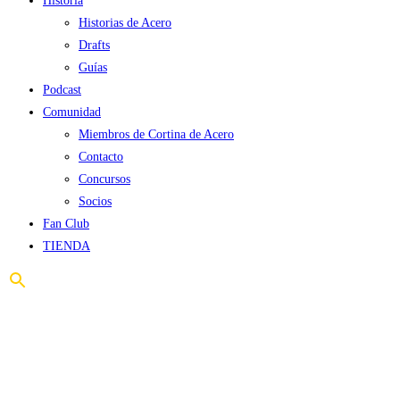
Historia
Historias de Acero
Drafts
Guías
Podcast
Comunidad
Miembros de Cortina de Acero
Contacto
Concursos
Socios
Fan Club
TIENDA