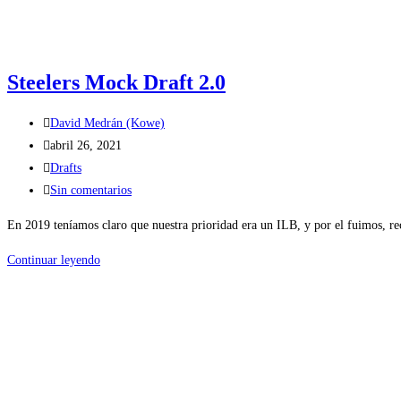
Steelers Mock Draft 2.0
Autor
David Medrán (Kowe)
de
Publicación
abril 26, 2021
la
de
Categoría
Drafts
entrada:
la
de
Comentarios
Sin comentarios
entrada:
la
de
En 2019 teníamos claro que nuestra prioridad era un ILB, y por el fuimos, r
entrada:
la
entrada:
Steelers
Continuar leyendo
Mock
Draft
2.0