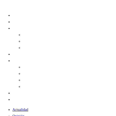
Ir
al
Actualidad
contenido
Opinión
Historia
Historias de Acero
Drafts
Guías
Podcast
Comunidad
Miembros de Cortina de Acero
Contacto
Concursos
Socios
Fan Club
TIENDA
Actualidad