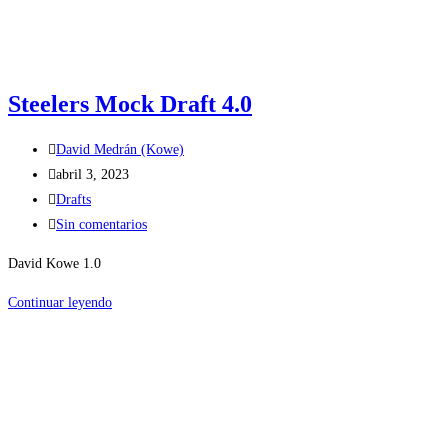
Steelers Mock Draft 4.0
Autor
David Medrán (Kowe)
de
Publicación
abril 3, 2023
la
de
Categoría
Drafts
entrada:
la
de
Comentarios
Sin comentarios
entrada:
la
de
David Kowe 1.0
entrada:
la
entrada:
Steelers
Continuar leyendo
Mock
Draft
4.0