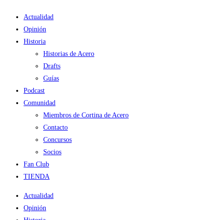
Ir
Actualidad
al
Opinión
contenido
Historia
Historias de Acero
Drafts
Guías
Podcast
Comunidad
Miembros de Cortina de Acero
Contacto
Concursos
Socios
Fan Club
TIENDA
Actualidad
Opinión