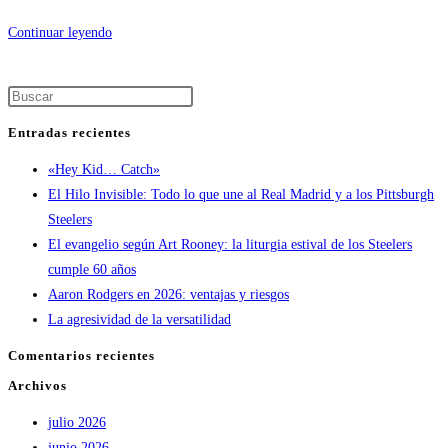
Victoria
Continuar leyendo
al
más
Pulsa
puro
Escape
estilo
Entradas recientes
para
Steelers:
«Hey Kid… Catch»
cerrar
una
El Hilo Invisible: Todo lo que une al Real Madrid y a los Pittsburgh
el
victoria
Steelers
panel
engañosa
El evangelio según Art Rooney: la liturgia estival de los Steelers
de
cumple 60 años
búsqueda.
Aaron Rodgers en 2026: ventajas y riesgos
La agresividad de la versatilidad
Comentarios recientes
Archivos
julio 2026
junio 2026