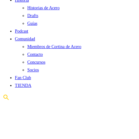
Historia
Historias de Acero
Drafts
Guías
Podcast
Comunidad
Miembros de Cortina de Acero
Contacto
Concursos
Socios
Fan Club
TIENDA