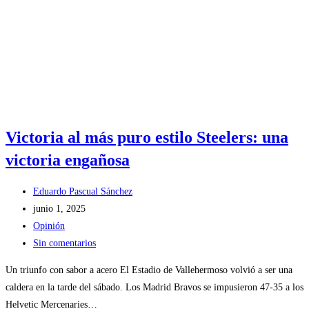
Victoria al más puro estilo Steelers: una
victoria engañosa
Autor
Eduardo Pascual Sánchez
de
Publicación
junio 1, 2025
la
de
Categoría
Opinión
entrada:
la
de
Comentarios
Sin comentarios
entrada:
la
de
Un triunfo con sabor a acero El Estadio de Vallehermoso volvió a ser una
entrada:
la
caldera en la tarde del sábado. Los Madrid Bravos se impusieron 47-35 a los
entrada:
Helvetic Mercenaries…