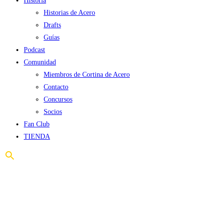
Historia
Historias de Acero
Drafts
Guías
Podcast
Comunidad
Miembros de Cortina de Acero
Contacto
Concursos
Socios
Fan Club
TIENDA