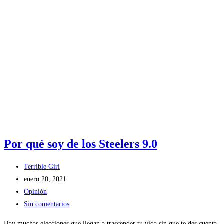
Por qué soy de los Steelers 9.0
Autor
Terrible Girl
de
Publicación
enero 20, 2021
la
de
Categoría
Opinión
entrada:
la
de
Comentarios
Sin comentarios
entrada:
la
de
Hay muchas elecciones que llegan a trascender tu vida sin que te des cuenta