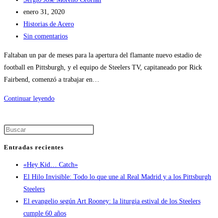
de
Publicación
enero 31, 2020
la
de
Categoría
Historias de Acero
entrada:
la
de
Comentarios
Sin comentarios
entrada:
la
de
Faltaban un par de meses para la apertura del flamante nuevo estadio de
entrada:
la
football en Pittsburgh, y el equipo de Steelers TV, capitaneado por Rick
entrada:
Fairbend, comenzó a trabajar en…
El
Continuar leyendo
Renegado
Pulsa
Escape
Entradas recientes
para
«Hey Kid… Catch»
cerrar
El Hilo Invisible: Todo lo que une al Real Madrid y a los Pittsburgh
el
Steelers
panel
El evangelio según Art Rooney: la liturgia estival de los Steelers
de
cumple 60 años
búsqueda.