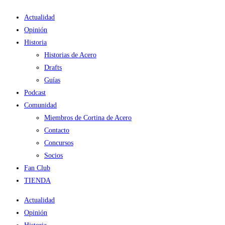
Ir
Actualidad
al
Opinión
contenido
Historia
Historias de Acero
Drafts
Guías
Podcast
Comunidad
Miembros de Cortina de Acero
Contacto
Concursos
Socios
Fan Club
TIENDA
Actualidad
Opinión