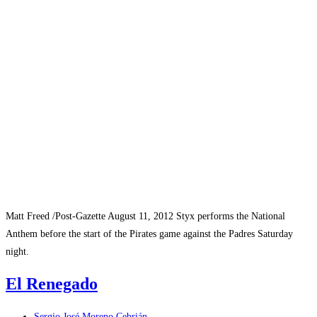
Matt Freed /Post-Gazette August 11, 2012 Styx performs the National
Anthem before the start of the Pirates game against the Padres Saturday
night.
El Renegado
Autor
Sergio José Moreno Cebrián