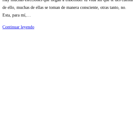
entrada:
la
de ello, muchas de ellas se toman de manera consciente, otras tanto, no.
entrada:
Esta, para mí,…
Por
Continuar leyendo
qué
soy
de
los
Steelers
9.0