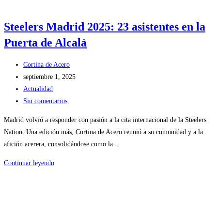
Steelers Madrid 2025: 23 asistentes en la
Puerta de Alcalá
Autor
Cortina de Acero
de
Publicación
septiembre 1, 2025
la
de
Categoría
Actualidad
entrada:
la
de
Comentarios
Sin comentarios
entrada:
la
de
Madrid volvió a responder con pasión a la cita internacional de la Steelers
entrada:
la
Nation. Una edición más, Cortina de Acero reunió a su comunidad y a la
entrada:
afición acerera, consolidándose como la…
Steelers
Continuar leyendo
Madrid
2025:
23
asistentes