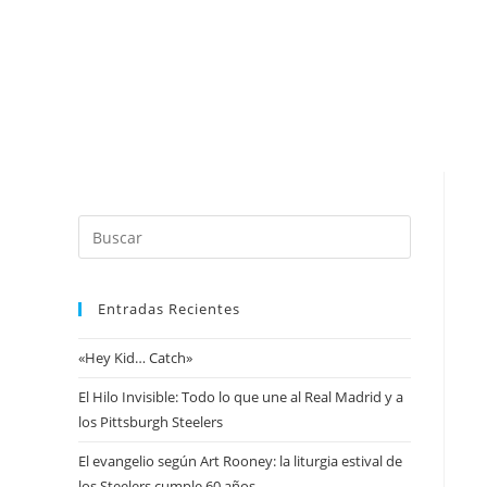
A
P
Entradas Recientes
«Hey Kid… Catch»
El Hilo Invisible: Todo lo que une al Real Madrid y a
los Pittsburgh Steelers
El evangelio según Art Rooney: la liturgia estival de
los Steelers cumple 60 años